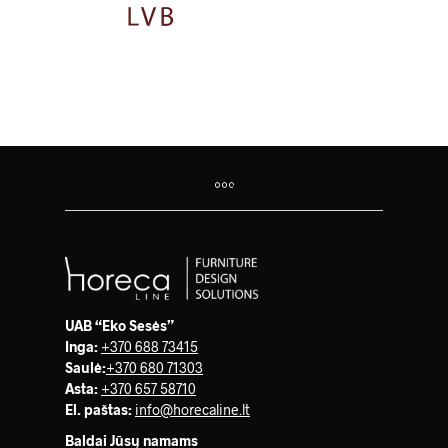
UAB “Eko Sesės”
Inga:
+370 688 73415
Saulė
:
+370 680 71303
Asta:
+370 657 58710
El. paštas:
info@horecaline.lt
Baldai Jūsų namams