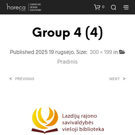
0
Group 4 (4)
Published
2025 19 rugsėjo
. Size:
300 × 199
in
Pradinis
<
>
PREVIOUS
NEXT