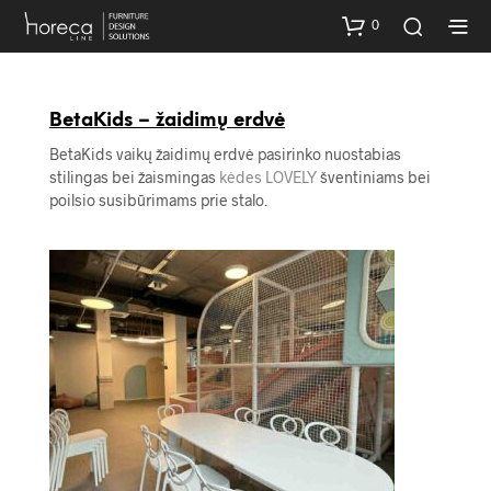
0
BetaKids – žaidimų erdvė
BetaKids vaikų žaidimų erdvė pasirinko nuostabias
stilingas bei žaismingas
kėdes LOVELY
šventiniams bei
poilsio susibūrimams prie stalo.