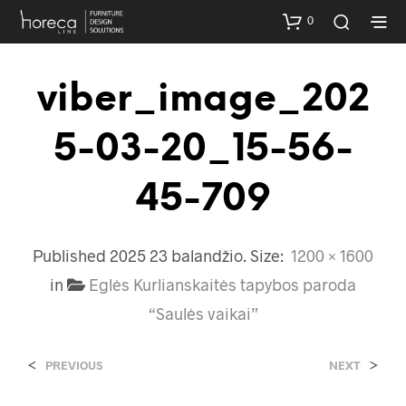
0
viber_image_202
5-03-20_15-56-
45-709
Published
2025 23 balandžio
. Size:
1200 × 1600
in
Eglės Kurlianskaitės tapybos paroda
“Saulės vaikai”
<
>
PREVIOUS
NEXT