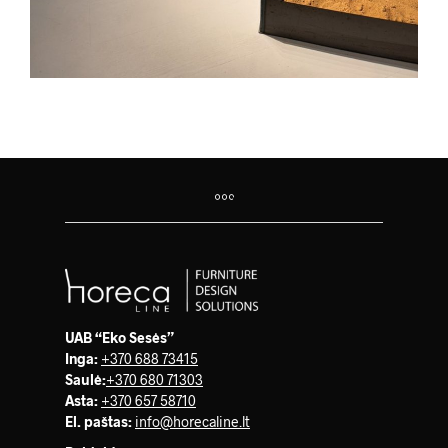
UAB “Eko Sesės”
Inga:
+370 688 73415
Saulė
:
+370 680 71303
Asta:
+370 657 58710
El. paštas:
info@horecaline.lt