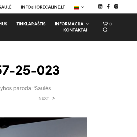
 SAULĖ
INFO@HORECALINE.LT
0
MUS
TINKLARAŠTIS
INFORMACIJA
KONTAKTAI
57-25-023
apybos paroda “Saulės
>
NEXT