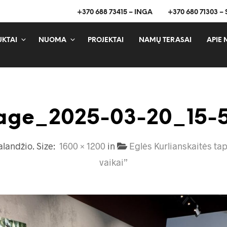
+370 688 73415 – INGA
+370 680 71303 –
KTAI
NUOMA
PROJEKTAI
NAMŲ TERASAI
APIE 
age_2025-03-20_15-
alandžio
. Size:
1600 × 1200
in
Eglės Kurlianskaitės t
vaikai”