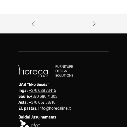
UAB “Eko Sesės”
Inga:
+370 688 73415
Saulė
:
+370 680 71303
Asta:
+370 657 58710
El. paštas:
info@horecaline.lt
Baldai Jūsų namams