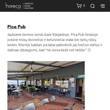
0
Pica Pub
Jaukiame šeimos verslo bare Klaipėdoje, Pica Pub terasoje
įsikūrė mūsų dviviečiai ir keturviečiai stalai bei kelių rūšių
kėdės. Klientai baldais yra labai patenkinti jau trečius metus ir
dalinasi džiaugsmu, kad “nė viena kėdė net nelūžo” 🙂