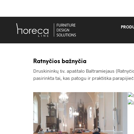
PRODU
Ratnyčios bažnyčia
Druskininkų šv. apaštalo Baltramiejaus (Ratny
pasirinkta tai, kas patogu ir praktiška parapijie