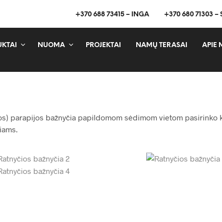
+370 688 73415 – INGA
+370 680 71303 –
KTAI
NUOMA
PROJEKTAI
NAMŲ TERASAI
APIE 
čios) parapijos bažnyčia papildomom sėdimom vietom pasirinko
čiams.