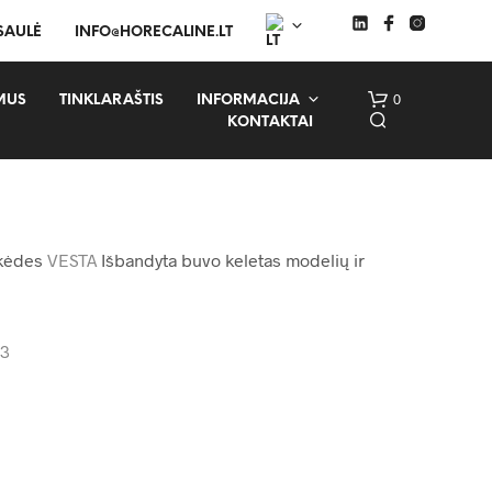
 SAULĖ
INFO@HORECALINE.LT
0
MUS
TINKLARAŠTIS
INFORMACIJA
KONTAKTAI
 kėdes
VESTA
Išbandyta buvo keletas modelių ir