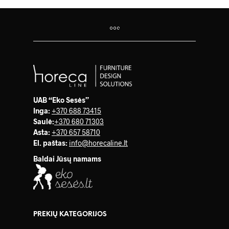
UAB “Eko Sesės”
Inga:
+370 688 73415
Saulė
:
+370 680 71303
Asta:
+370 657 58710
El. paštas:
info@horecaline.lt
Baldai Jūsų namams
PREKIŲ KATEGORIJOS