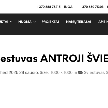
+370 688 73415 – INGA
+370 680 71303 –
KTAI
NUOMA
PROJEKTAI
NAMŲ TERASAI
APIE 
iestuvas ANTROJI ŠVI
shed
2026 28 sausio
. Size:
1000 × 1000
in
Šviestuvas 