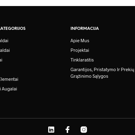
KATEGORIJOS
INFORMACIJA
ldai
Apie Mus
aldai
Projektai
ai
Tinklaraštis
Garantijos, Pristatymo Ir Prekių
Grąžinimo Sąlygos
Elementai
i Augalai