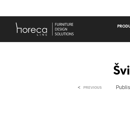
PRODU
Šv
<
Publi
PREVIOUS