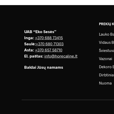
PREKIŲ 
UAB “Eko Sesės”
Lauko Ba
Inga:
+370 688 73415
Vidaus B
Saulė
:
+370 680 71303
Asta:
+370 657 58710
Šviestuv
El. paštas:
info@horecaline.lt
Vazonai
Dekoro 
Baldai Jūsų namams
Dirbtinia
Nuoma