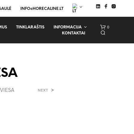
 SAULĖ
INFO@HORECALINE.LT
0
MUS
TINKLARAŠTIS
INFORMACIJA
KONTAKTAI
ESA
ŠVIESA
>
NEXT