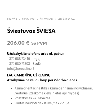
PRADŽIA
/
PRODUKTAI
/
ŠVIESTUVAI
/
KITI ŠVIESTUVAI
Šviestuvas ŠVIESA
206.00
€
Su PVM
Užsisakykite telefonu arba el. paštu:
+370 688 73415
– Inga,
+370 680 71303
– Saulė
info@horecaline.lt
LAUKIAME JŪSŲ UŽKLAUSŲ!
Atsakysime ne vėliau kaip per 2 darbo dienas.
Kaina orientacinė (tiksli kaina derinama individualiai,
įvertinus užsakomą kiekį ir kitas aplinkybes)
Pristatymas 2-6 savaitės
Skirtas naudoti tiek lauke, tiek viduje