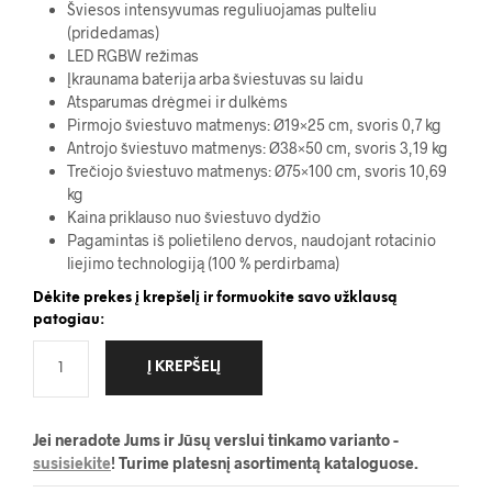
Šviesos intensyvumas reguliuojamas pulteliu
(pridedamas)
LED RGBW režimas
Įkraunama baterija arba šviestuvas su laidu
Atsparumas drėgmei ir dulkėms
Pirmojo šviestuvo matmenys: Ø19×25 cm, svoris 0,7 kg
Antrojo šviestuvo matmenys: Ø38×50 cm, svoris 3,19 kg
Trečiojo šviestuvo matmenys: Ø75×100 cm, svoris 10,69
kg
Kaina priklauso nuo šviestuvo dydžio
Pagamintas iš polietileno dervos, naudojant rotacinio
liejimo technologiją (100 % perdirbama)
Dėkite prekes į krepšelį ir formuokite savo užklausą
patogiau:
Į KREPŠELĮ
Jei neradote Jums ir Jūsų verslui tinkamo varianto -
susisiekite
! Turime platesnį asortimentą kataloguose.