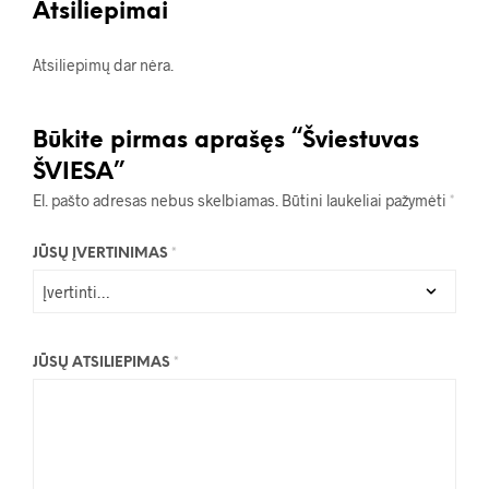
Atsiliepimai
Atsiliepimų dar nėra.
Būkite pirmas aprašęs “Šviestuvas
ŠVIESA”
El. pašto adresas nebus skelbiamas.
Būtini laukeliai pažymėti
*
JŪSŲ ĮVERTINIMAS
*
JŪSŲ ATSILIEPIMAS
*