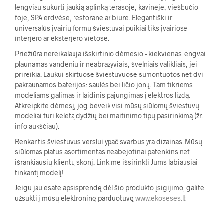
lengviau sukurti jaukią aplinką terasoje, kavinėje, viešbučio
foje, SPA erdvėse, restorane ar biure. Elegantiški ir
universalūs įvairių formų šviestuvai puikiai tiks įvairiose
interjero ar eksterjero vietose.
Priežiūra nereikalauja išskirtinio dėmesio – kiekvienas lengvai
plaunamas vandeniu ir neabrazyviais, švelniais valikliais, jei
prireikia. Laukui skirtuose šviestuvuose sumontuotos net dvi
pakraunamos baterijos: saulės bei ličio jonų. Tam tikriems
modeliams galimas ir laidinis pajungimas į elektros lizdą.
Atkreipkite dėmesį, jog beveik visi mūsų siūlomų šviestuvų
modeliai turi keletą dydžių bei maitinimo tipų pasirinkimą (žr.
info aukščiau).
Renkantis šviestuvus verslui ypač svarbus yra dizainas. Mūsų
siūlomas platus asortimentas neabejotinai patenkins net
išrankiausių klientų skonį. Linkime išsirinkti Jums labiausiai
tinkantį modelį!
Jeigu jau esate apsisprendę dėl šio produkto įsigijimo, galite
užsukti į mūsų elektroninę parduotuvę
www.ekoseses.lt