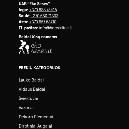
UAB “Eko Sesės”
Inga:
+370 688 73415
Saulė
:
+370 680 71303
Asta:
+370 657 58710
El. paštas:
info@horecaline.lt
Baldai Jūsų namams
PREKIŲ KATEGORIJOS
Lauko Baldai
Vidaus Baldai
Šviestuvai
Vazonai
Dekoro Elementai
Dirbtiniai Augalai