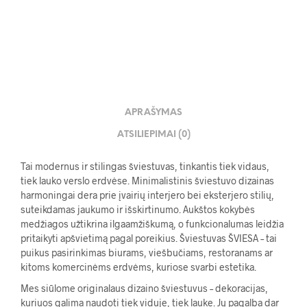
APRAŠYMAS
ATSILIEPIMAI (0)
Tai modernus ir stilingas šviestuvas, tinkantis tiek vidaus,
tiek lauko verslo erdvėse. Minimalistinis šviestuvo dizainas
harmoningai dera prie įvairių interjero bei eksterjero stilių,
suteikdamas jaukumo ir išskirtinumo. Aukštos kokybės
medžiagos užtikrina ilgaamžiškumą, o funkcionalumas leidžia
pritaikyti apšvietimą pagal poreikius. Šviestuvas ŠVIESA – tai
puikus pasirinkimas biurams, viešbučiams, restoranams ar
kitoms komercinėms erdvėms, kuriose svarbi estetika.
Mes siūlome originalaus dizaino šviestuvus – dekoracijas,
kuriuos galima naudoti tiek viduje, tiek lauke. Jų pagalba dar