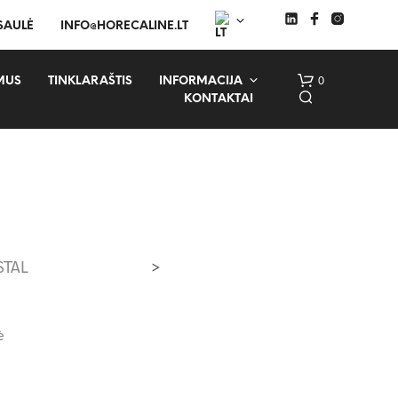
 SAULĖ
INFO@HORECALINE.LT
0
MUS
TINKLARAŠTIS
INFORMACIJA
KONTAKTAI
STAL
>