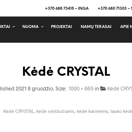
+370 688 73415 – INGA
+370 680 71303 –
KTAI
NUOMA
PROJEKTAI
NAMŲ TERASAI
APIE 
Kėdė CRYSTAL
lished
2021 8 gruodžio
. Size:
1000 × 665
in
Kėdė CRY