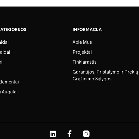
KATEGORIJOS
INFORMACIJA
ldai
Apie Mus
aldai
Projektai
ai
Tinklaraštis
Garantijos, Pristatymo Ir Prekių
Grąžinimo Sąlygos
Elementai
i Augalai