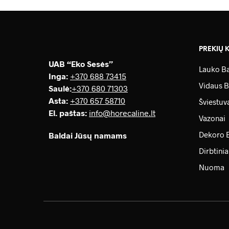
PREKIŲ 
UAB “Eko Sesės”
Lauko Ba
Inga:
+370 688 73415
Vidaus B
Saulė
:
+370 680 71303
Asta:
+370 657 58710
Šviestuv
El. paštas:
info@horecaline.lt
Vazonai
Dekoro 
Baldai Jūsų namams
Dirbtinia
Nuoma