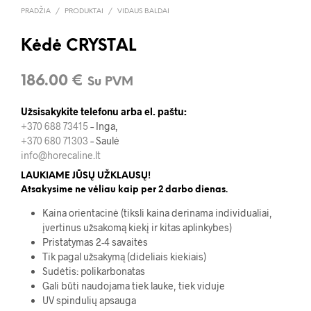
PRADŽIA
/
PRODUKTAI
/
VIDAUS BALDAI
Kėdė CRYSTAL
186.00
€
Su PVM
Užsisakykite telefonu arba el. paštu:
+370 688 73415
– Inga,
+370 680 71303
– Saulė
info@horecaline.lt
LAUKIAME JŪSŲ UŽKLAUSŲ!
Atsakysime ne vėliau kaip per 2 darbo dienas.
Kaina orientacinė (tiksli kaina derinama individualiai,
įvertinus užsakomą kiekį ir kitas aplinkybes)
Pristatymas 2-4 savaitės
Tik pagal užsakymą (dideliais kiekiais)
Sudėtis: polikarbonatas
Gali būti naudojama tiek lauke, tiek viduje
UV spindulių apsauga