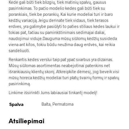
Kėdė gali būti tiek blizgių, tiek matinių spalvų, gausus
pasirinkimas. To pačio modelio kėdės gali būti tiek su
porankiais, tiek be porankių. Kai kurie modeliai turi ir baro
kėdžių variaciją. Jeigu derinate tiek vidaus, tiek terasos
erdves, yra galimybė pasiūlyti to paties stiliaus kėdes laukui ir
tokias pat, tačiau su paminkštinimais sėdimajai daliai,
naudojimui viduje.Dauguma mūsų siūlomų kėdžių susideda
viena ant kitos, tokiu būdu neužima daug erdvės, kai reikia
sandėliuoti.
Renkantis kėdes verslui taip pat ypač svarbus yra dizainas.
Mūsų siūlomas asortimentas neabejotinai patenkins net
išrankiausių klientų skonį. Atkreipkite dėmesį, jog beveik visi
mūsų horeca kėdžių modeliai turi platų švairių formų ir spalvų
pasirinkimą.
Linkime išsirinkti Jums labiausiai tinkantį modelį!
Spalva
Balta, Permatoma
Atsiliepimai