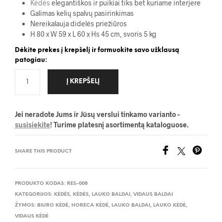
Kėdės
elegantiškos ir puikiai tiks bet kuriame interjere
Galimas kelių spalvų pasirinkimas
Nereikalauja didelės priežiūros
H 80 x W 59 x L 60 x Hs 45 cm, svoris 5 kg
Dėkite prekes į krepšelį ir formuokite savo užklausą
patogiau:
Į KREPŠELĮ
Jei neradote Jums ir Jūsų verslui tinkamo varianto -
susisiekite
! Turime platesnį asortimentą kataloguose.
SHARE THIS PRODUCT
PRODUKTO KODAS:
RES-008
KATEGORIJOS:
KĖDĖS
,
KĖDĖS
,
LAUKO BALDAI
,
VIDAUS BALDAI
ŽYMOS:
BIURO KĖDĖ
,
HORECA KĖDĖ
,
LAUKO BALDAI
,
LAUKO KĖDĖ
,
VIDAUS KĖDĖ