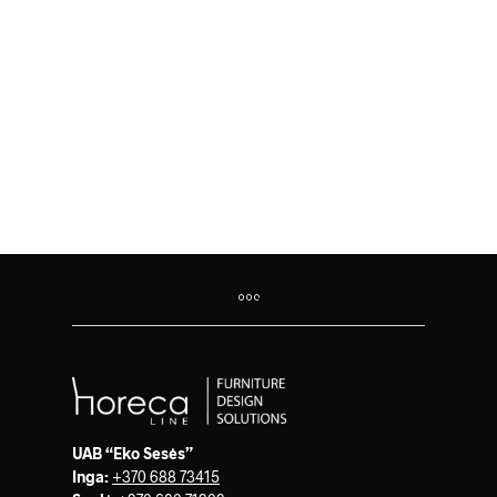
118.00
€
UAB “Eko Sesės”
Inga:
+370 688 73415