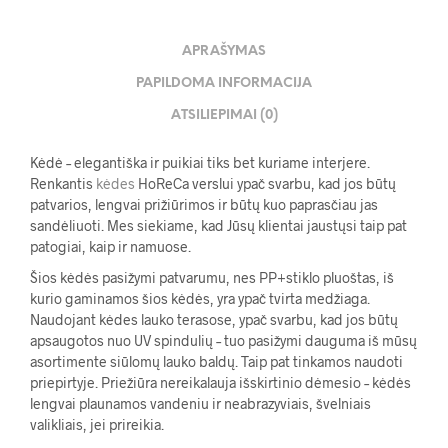
APRAŠYMAS
PAPILDOMA INFORMACIJA
ATSILIEPIMAI (0)
Kėdė – elegantiška ir puikiai tiks bet kuriame interjere.
Renkantis
kėdes
HoReCa verslui ypač svarbu, kad jos būtų
patvarios, lengvai prižiūrimos ir būtų kuo paprasčiau jas
sandėliuoti. Mes siekiame, kad Jūsų klientai jaustųsi taip pat
patogiai, kaip ir namuose.
Šios kėdės pasižymi patvarumu, nes PP+stiklo pluoštas, iš
kurio gaminamos šios kėdės, yra ypač tvirta medžiaga.
Naudojant kėdes lauko terasose, ypač svarbu, kad jos būtų
apsaugotos nuo UV spindulių – tuo pasižymi dauguma iš mūsų
asortimente siūlomų lauko baldų. Taip pat tinkamos naudoti
priepirtyje. Priežiūra nereikalauja išskirtinio dėmesio – kėdės
lengvai plaunamos vandeniu ir neabrazyviais, švelniais
valikliais, jei prireikia.