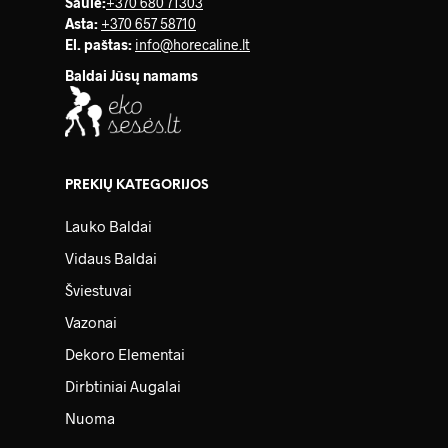
Saulė
:
+370 680 71303
Asta:
+370 657 58710
El. paštas:
info@horecaline.lt
Baldai Jūsų namams
PREKIŲ KATEGORIJOS
Lauko Baldai
Vidaus Baldai
Šviestuvai
Vazonai
Dekoro Elementai
Dirbtiniai Augalai
Nuoma