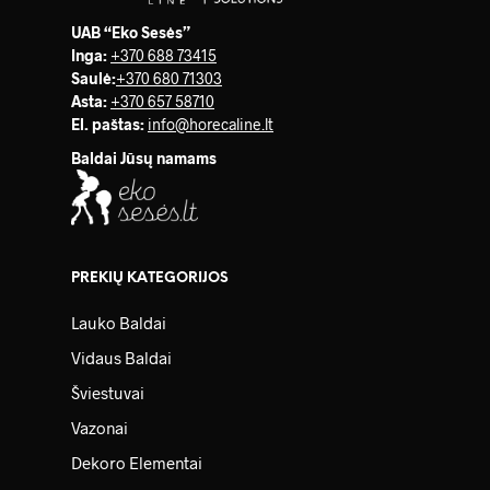
UAB “Eko Sesės”
Inga:
+370 688 73415
Saulė
:
+370 680 71303
Asta:
+370 657 58710
El. paštas:
info@horecaline.lt
Baldai Jūsų namams
PREKIŲ KATEGORIJOS
Lauko Baldai
Vidaus Baldai
Šviestuvai
Vazonai
Dekoro Elementai