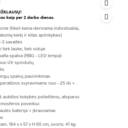
t
UŽKLAUSŲ!
au kaip per 2 darbo dienas.
cinė (tiksli kaina derinama individualiai,
akomą kiekį ir kitas aplinkybes)
-3 savaitės
i tiek lauke, tiek viduje
 balta spalva (RBG – LED lempa)
nuo UV spindulių
lis
tingų spalvų pasirinkimas
peratūros svyravimams nuo – 25 iki +
š aukštos kokybės polietileno, atsparus
tmosferos poveikiui
saulės baterija + įkraunamas
us
m. 164 x x 57 x H 65 cm, svoris: 41 kg