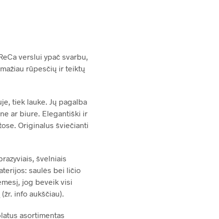
eCa verslui ypač svarbu,
 mažiau rūpesčių ir teiktų
je, tiek lauke. Jų pagalba
ne ar biure. Elegantiški ir
etose. Originalus šviečianti
razyviais, švelniais
erijos: saulės bei ličio
ėmesį, jog beveik visi
žr. info aukščiau).
platus asortimentas