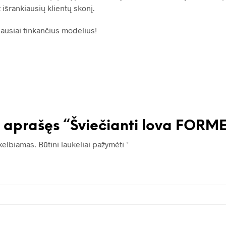
išrankiausių klientų skonį.
iausiai tinkančius modelius!
s aprašęs “Šviečianti lova FOR
kelbiamas.
Būtini laukeliai pažymėti
*