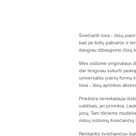
Šviečianti lova – Jūsų pas
kad jie būtų patvarūs ir le
daugiau džiaugsmo Jūsų k
Mes siūlome originalaus di
dar lengviau sukurti jaukią
universalūs įvairių formų šv
lova – Jūsų aplinkos aksesu
Priežiūra nereikalauja išs
valikliais, jei prireikia. 
jonų. Tam tikriems modeliam
mūsų siūlomų šviečiančių b
Renkantis šviečiančius bal