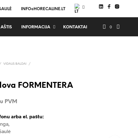
 SAULĖ
INFO@HORECALINE.LT
0
AŠTIS
INFORMACIJA
KONTAKTAI
/
VIDAUS BALDAI
/
i lova FORMENTERA
Su PVM
fonu arba el. paštu:
Inga,
Saulė