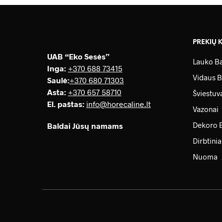
PREKIŲ 
UAB “Eko Sesės”
Lauko Ba
Inga:
+370 688 73415
Vidaus B
Saulė
:
+370 680 71303
Asta:
+370 657 58710
Šviestuv
El. paštas:
info@horecaline.lt
Vazonai
Dekoro 
Baldai Jūsų namams
Dirbtinia
Nuoma