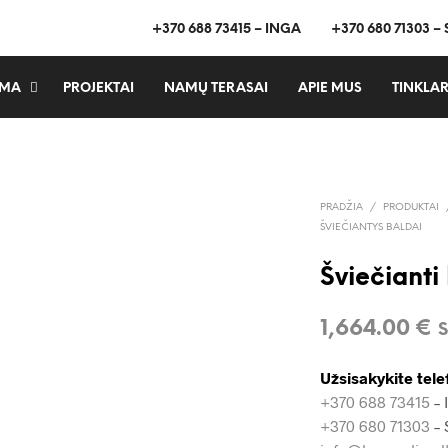
+370 688 73415 – INGA
+370 680 71303 –
MA
PROJEKTAI
NAMŲ TERASAI
APIE MUS
TINKLAR
PRADŽIA
/
PRODUKTAI
ŠVIEČIANTYS BALDAI
Šviečiant
1,664.00
€
Užsisakykite tele
+370 688 73415
– 
+370 680 71303
– 