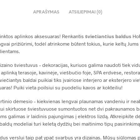
APRAŠYMAS
ATSILIEPIMAI (0)
irinktos aplinkos aksesuaras! Renkantis
šviečiančius baldus
HoR
ngvai prižiūrimi, todėl atrinkome būtent tokius, kurie keltų Jums
lientams.
zaino šviestuvus – dekoracijas, kuriuos galima naudoti tiek vidu
 aplinką terasoje, kavinėje, viešbučio foje, SPA erdvėse, restora
iečiantys baldai puikiai tiks įvairiose interjero ar eksterjero vi
aras! Puiki vieta poilsiui su puodeliu kavos ar kokteiliu!
kirtinio dėmesio – kiekvienas lengvai plaunamas vandeniu ir neab
Laukui skirtuose šviestuvuose sumontuotos net dvi pakraunamos bat
s galimas ir laidinis pajungimas į elektros lizdą. Atkreipkite d
aldų modeliai turi keletą dydžių bei maitinimo tipų pasirinkimą (
dus verslui taip pat ypač svarbus yra dizainas. Mūsų siūlomas 