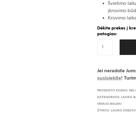
Švietimo laik
įkrovimo būd
Krovimo laika
Dėkite prekes į kr
patogiau:
Jei neradote Jums
susisiekite
! Turi
PRODUKTO KODAS:
NG-
KATEGORIJOS:
LAUKO B
VIDAUS BALDAI
ŽYMOS:
LAUKO SVIESTU