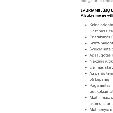
info@horecaline.l
LAUKIAME JŪSŲ 
Atsakysime ne vėli
Kaina orienta
įvertinus užs
Pristatymas 2
Skirta naudot
Šviečia šilta
Apsaugotas 
Naktinis jutik
Galimas skir
Atsparūs tem
55 laipsnių
Pagamintas i
bet kokiam a
Maitinimas: 
akumuliatori
Matmenys: dia