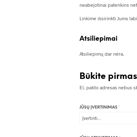
neabejotinai patenkins net 
Linkime išsirinkti Jums lab
Atsiliepimai
Atsiliepimų dar nėra.
Būkite pirma
El. pašto adresas nebus s
JŪSŲ ĮVERTINIMAS
*