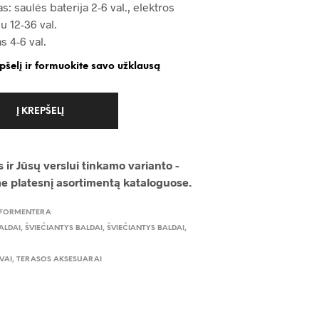
as: saulės baterija 2-6 val., elektros
u 12-36 val.
s 4-6 val.
epšelį ir formuokite savo užklausą
Į KREPŠELĮ
 ir Jūsų verslui tinkamo varianto -
me platesnį asortimentą kataloguose.
FORMENTERA
ALDAI
,
ŠVIEČIANTYS BALDAI
,
ŠVIEČIANTYS BALDAI
,
VAI
,
TERASOS AKSESUARAI