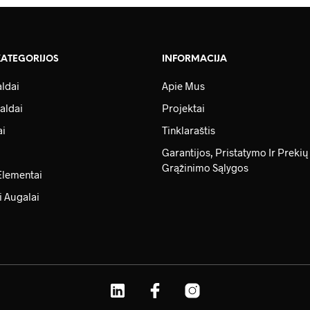
KATEGORIJOS
INFORMACIJA
ldai
Apie Mus
aldai
Projektai
ai
Tinklaraštis
Garantijos, Pristatymo Ir Prekių
Grąžinimo Sąlygos
Elementai
i Augalai