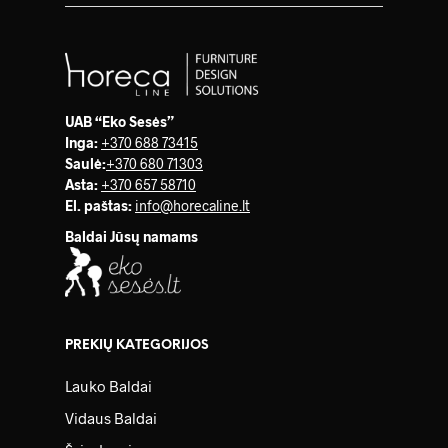
UAB “Eko Sesės”
Inga:
+370 688 73415
Saulė
:
+370 680 71303
Asta:
+370 657 58710
El. paštas:
info@horecaline.lt
Baldai Jūsų namams
PREKIŲ KATEGORIJOS
Lauko Baldai
Vidaus Baldai