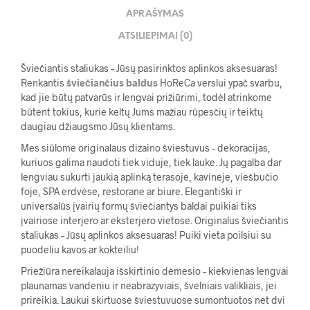
APRAŠYMAS
ATSILIEPIMAI (0)
Šviečiantis staliukas – Jūsų pasirinktos aplinkos aksesuaras!
Renkantis
šviečiančius baldus
HoReCa verslui ypač svarbu,
kad jie būtų patvarūs ir lengvai prižiūrimi, todėl atrinkome
būtent tokius, kurie keltų Jums mažiau rūpesčių ir teiktų
daugiau džiaugsmo Jūsų klientams.
Mes siūlome originalaus dizaino šviestuvus – dekoracijas,
kuriuos galima naudoti tiek viduje, tiek lauke. Jų pagalba dar
lengviau sukurti jaukią aplinką terasoje, kavinėje, viešbučio
foje, SPA erdvėse, restorane ar biure. Elegantiški ir
universalūs įvairių formų šviečiantys baldai puikiai tiks
įvairiose interjero ar eksterjero vietose. Originalus šviečiantis
staliukas – Jūsų aplinkos aksesuaras! Puiki vieta poilsiui su
puodeliu kavos ar kokteiliu!
Priežiūra nereikalauja išskirtinio dėmesio – kiekvienas lengvai
plaunamas vandeniu ir neabrazyviais, švelniais valikliais, jei
prireikia. Laukui skirtuose šviestuvuose sumontuotos net dvi