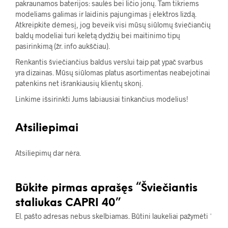
pakraunamos baterijos: saulės bei ličio jonų. Tam tikriems
modeliams galimas ir laidinis pajungimas į elektros lizdą.
Atkreipkite dėmesį, jog beveik visi mūsų siūlomų šviečiančių
baldų modeliai turi keletą dydžių bei maitinimo tipų
pasirinkimą (žr. info aukščiau).
Renkantis šviečiančius baldus verslui taip pat ypač svarbus
yra dizainas. Mūsų siūlomas platus asortimentas neabejotinai
patenkins net išrankiausių klientų skonį.
Linkime išsirinkti Jums labiausiai tinkančius modelius!
Atsiliepimai
Atsiliepimų dar nėra.
Būkite pirmas aprašęs “Šviečiantis
staliukas CAPRI 40”
El. pašto adresas nebus skelbiamas.
Būtini laukeliai pažymėti
*