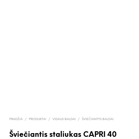
PRADŽIA
/
PRODUKTAI
/
VIDAUS BALDAI
/
ŠVIEČIANTYS BALDAI
Šviečiantis staliukas CAPRI 40