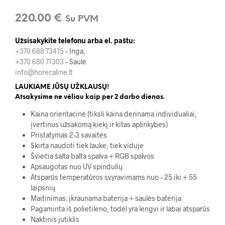
220.00
€
Su PVM
Užsisakykite telefonu arba el. paštu:
+370 688 73415
– Inga,
+370 680 71303
– Saulė
info@horecaline.lt
LAUKIAME JŪSŲ UŽKLAUSŲ!
Atsakysime ne vėliau kaip per 2 darbo dienas.
Kaina orientacinė (tiksli kaina derinama individualiai,
įvertinus užsakomą kiekį ir kitas aplinkybes)
Pristatymas 2-3 savaitės
Skirta naudoti tiek lauke, tiek viduje
Šviečia šalta balta spalva + RGB spalvos
Apsaugotas nuo UV spindulių
Atsparūs temperatūros svyravimams nuo – 25 iki + 55
laipsnių
Maitinimas: įkraunama baterija + saulės baterija
Pagaminta iš polietileno, todėl yra lengvi ir labai atsparūs
Naktinis jutiklis