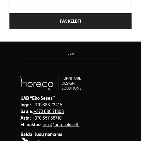
UAB “Eko Sesės”
Inga:
+370 688 73415
Saulė
:
+370 680 71303
Asta:
+370 657 58710
El. paštas:
info@horecaline.lt
Baldai Jūsų namams