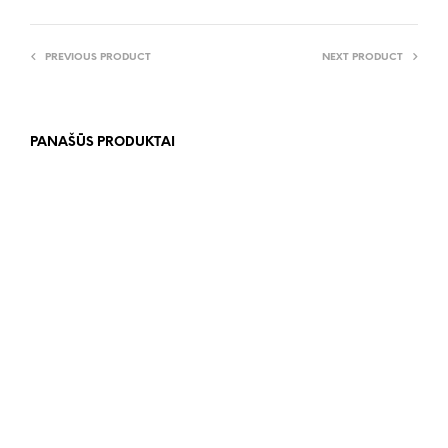
PREVIOUS PRODUCT
NEXT PRODUCT
PANAŠŪS PRODUKTAI
119.00
€
83.00
€