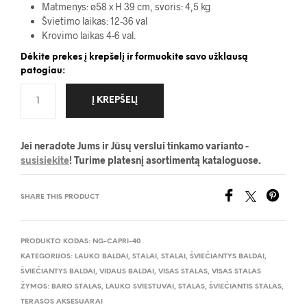
Matmenys: ø58 x H 39 cm, svoris: 4,5 kg
Švietimo laikas: 12-36 val
Krovimo laikas 4-6 val.
Dėkite prekes į krepšelį ir formuokite savo užklausą
patogiau:
Į KREPŠELĮ
Jei neradote Jums ir Jūsų verslui tinkamo varianto -
susisiekite
! Turime platesnį asortimentą kataloguose.
SHARE THIS PRODUCT
PRODUKTO KODAS:
NG-CAPRI-40
KATEGORIJOS:
LAUKO BALDAI
,
STALAI
,
STALAI
,
ŠVIEČIANTYS BALDAI
,
ŠVIEČIANTYS BALDAI
,
VIDAUS BALDAI
,
VISAS STALAS
,
VISAS STALAS
ŽYMOS:
BARO STALAS
,
LAUKO SVIESTUVAI
,
STALAS
,
ŠVIEČIANTIS STALAS
,
TERASOS AKSESUARAI