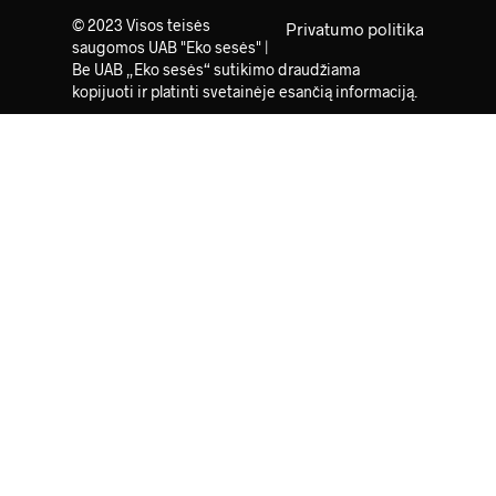
© 2023 Visos teisės
Privatumo politika
saugomos UAB "Eko sesės" |
Be UAB „Eko sesės“ sutikimo draudžiama
kopijuoti ir platinti svetainėje esančią informaciją.