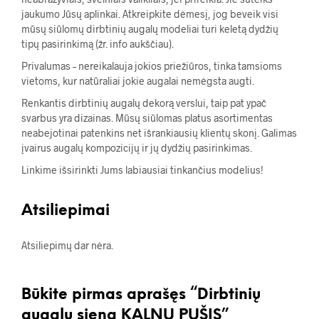
jaukumo Jūsų aplinkai. Atkreipkite dėmesį, jog beveik visi
mūsų siūlomų dirbtinių augalų modeliai turi keletą dydžių
tipų pasirinkimą (žr. info aukščiau).
Privalumas – nereikalauja jokios priežiūros, tinka tamsioms
vietoms, kur natūraliai jokie augalai nemėgsta augti.
Renkantis dirbtinių augalų dekorą verslui, taip pat ypač
svarbus yra dizainas. Mūsų siūlomas platus asortimentas
neabejotinai patenkins net išrankiausių klientų skonį. Galimas
įvairus augalų kompozicijų ir jų dydžių pasirinkimas.
Linkime išsirinkti Jums labiausiai tinkančius modelius!
Atsiliepimai
Atsiliepimų dar nėra.
Būkite pirmas aprašęs “Dirbtinių
augalų siena KALNŲ PUŠIS”