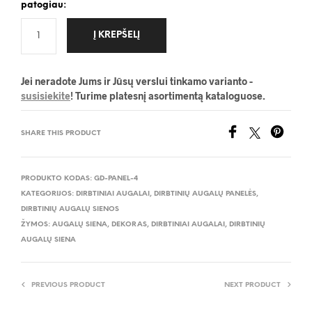
patogiau:
Į KREPŠELĮ
Jei neradote Jums ir Jūsų verslui tinkamo varianto -
susisiekite
! Turime platesnį asortimentą kataloguose.
SHARE THIS PRODUCT
PRODUKTO KODAS:
GD-PANEL-4
KATEGORIJOS:
DIRBTINIAI AUGALAI
,
DIRBTINIŲ AUGALŲ PANELĖS
,
DIRBTINIŲ AUGALŲ SIENOS
ŽYMOS:
AUGALŲ SIENA
,
DEKORAS
,
DIRBTINIAI AUGALAI
,
DIRBTINIŲ
AUGALŲ SIENA
PREVIOUS PRODUCT
NEXT PRODUCT