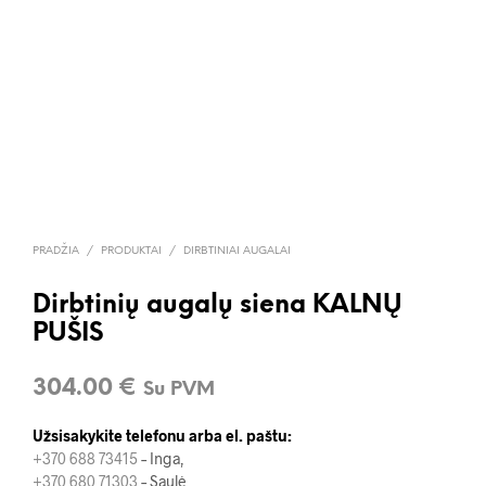
PRADŽIA
/
PRODUKTAI
/
DIRBTINIAI AUGALAI
Dirbtinių augalų siena KALNŲ
PUŠIS
304.00
€
Su PVM
Užsisakykite telefonu arba el. paštu:
+370 688 73415
– Inga,
+370 680 71303
– Saulė