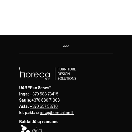
298.00
€
110.00
€
UAB “Eko Sesės”
Inga:
+370 688 73415
Saulė
:
+370 680 71303
Asta:
+370 657 58710
El. paštas:
info@horecaline.lt
Baldai Jūsų namams