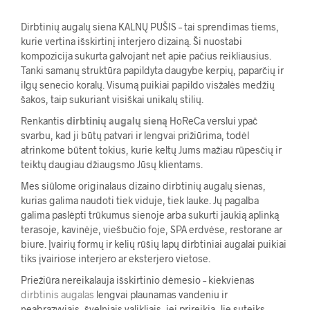
Dirbtinių augalų siena KALNŲ PUŠIS – tai sprendimas tiems,
kurie vertina išskirtinį interjero dizainą. Ši nuostabi
kompozicija sukurta galvojant net apie pačius reikliausius.
Tanki samanų struktūra papildyta daugybe kerpių, paparčių ir
ilgų senecio koralų. Visumą puikiai papildo visžalės medžių
šakos, taip sukuriant visiškai unikalų stilių.
Renkantis
dirbtinių augalų sieną
HoReCa verslui ypač
svarbu, kad ji būtų patvari ir lengvai prižiūrima, todėl
atrinkome būtent tokius, kurie keltų Jums mažiau rūpesčių ir
teiktų daugiau džiaugsmo Jūsų klientams.
Mes siūlome originalaus dizaino dirbtinių augalų sienas,
kurias galima naudoti tiek viduje, tiek lauke. Jų pagalba
galima paslėpti trūkumus sienoje arba sukurti jaukią aplinką
terasoje, kavinėje, viešbučio foje, SPA erdvėse, restorane ar
biure. Įvairių formų ir kelių rūšių lapų dirbtiniai augalai puikiai
tiks įvairiose interjero ar eksterjero vietose.
Priežiūra nereikalauja išskirtinio dėmesio – kiekvienas
dirbtinis augalas
lengvai plaunamas vandeniu ir
neabrazyviais, švelniais valikliais, jei prireikia. Jie suteiks