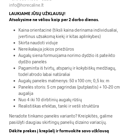
info@horecaline.lt
LAUKIAME JŪSŲ UŽKLAUSŲ!
Atsakysime ne vėliau kaip per 2 darbo dienas.
Kaina orientacinė (tiksli kaina derinama individualiai,
įvertinus užsakomą kiekį ir kitas aplinkybes)
Skirta naudoti viduje
Nereikalauja jokios priežiūros
Augalų siena formuojama norimo dydžio iš pateikto
dydžio panelės
Pagaminta iš tvirtų, atsparių ir kokybiškų medžiagų,
todėl atrodo labai natūraliai
Augalų panelės matmenys: 50 x 100 cm; 0,5 kv. m
Panelės storis: 5 cm pagrindas (putplastis) + 10–20 cm
augalija
Nuo 4 iki 10 dirbtinių augalų rūšių
Realistiškas efektas, tanki ir vešli struktūra
Neradote tinkamo panelės varianto? Kreipkitės, galime
pasiūlyti daugiau skirtingų panelių dizaino variacijų.
Dėkite prekes į krepšelį ir formuokite savo užklausą