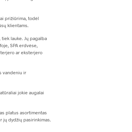
i prižiūrima, todėl
ūsų klientams.
 tiek lauke. Jų pagalba
 foje, SPA erdvėse,
nterjero ar eksterjero
s vandeniu ir
tūraliai jokie augalai
mas platus asortimentas
r jų dydžių pasirinkimas.