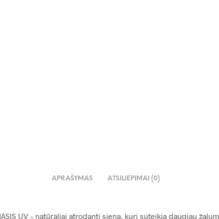
34.00
€
0
€
1,110.00
€
APRAŠYMAS
ATSILIEPIMAI (0)
IASIS UV – natūraliai atrodanti siena, kuri suteikia daugiau žal