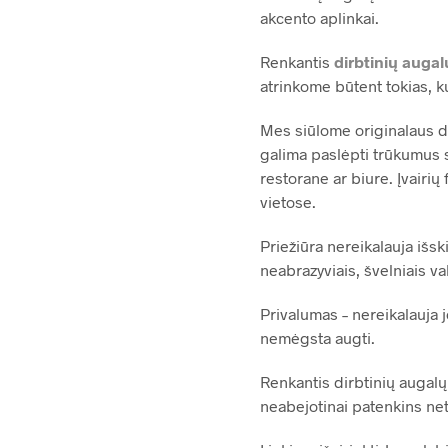
akcento aplinkai.
Renkantis
dirbtinių augal
atrinkome būtent tokias, k
Mes siūlome originalaus di
galima paslėpti trūkumus s
restorane ar biure. Įvairių 
vietose.
Priežiūra nereikalauja išs
neabrazyviais, švelniais val
Privalumas – nereikalauja 
nemėgsta augti.
Renkantis dirbtinių augalų
neabejotinai patenkins net