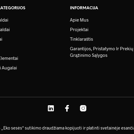
KATEGORIJOS
INFORMACIJA
ldai
Apie Mus
aldai
Projektai
ai
Tinklaraštis
Garantijos, Pristatymo Ir Prekių
Grąžinimo Sąlygos
Elementai
i Augalai
Eko sesės“ sutikimo draudžiama kopijuoti ir platinti svetainėje esančią