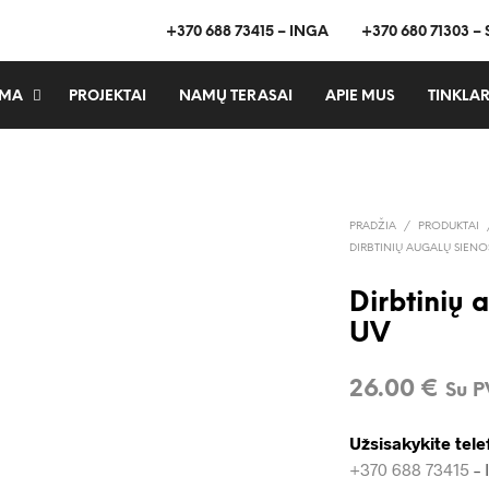
+370 688 73415 – INGA
+370 680 71303 –
MA
PROJEKTAI
NAMŲ TERASAI
APIE MUS
TINKLAR
PRADŽIA
/
PRODUKTAI
DIRBTINIŲ AUGALŲ SIENO
Dirbtinių 
UV
26.00
€
Su 
Užsisakykite tele
+370 688 73415
– 