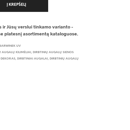
Į KREPŠELĮ
 ir Jūsų verslui tinkamo varianto -
me platesnį asortimentą kataloguose.
BARWINEK UV
Ų AUGALŲ KILIMĖLIAI
,
DIRBTINIŲ AUGALŲ SIENOS
,
DEKORAS
,
DIRBTINIAI AUGALAI
,
DIRBTINIŲ AUGALŲ