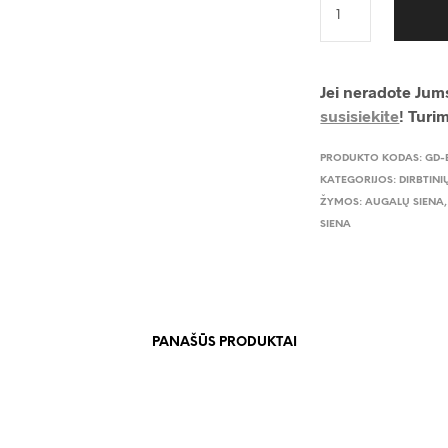
Jei neradote Jums
susisiekite
! Turi
PRODUKTO KODAS:
GD-
KATEGORIJOS:
DIRBTINI
ŽYMOS:
AUGALŲ SIENA
SIENA
PANAŠŪS PRODUKTAI