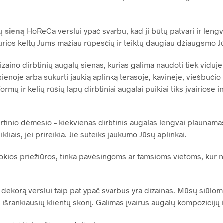
ų sieną
HoReCa verslui ypač svarbu, kad ji būtų patvari ir lengva
urios keltų Jums mažiau rūpesčių ir teiktų daugiau džiaugsmo J
zaino dirbtinių augalų sienas, kurias galima naudoti tiek viduje,
ienoje arba sukurti jaukią aplinką terasoje, kavinėje, viešbučio
formų ir kelių rūšių lapų dirbtiniai augalai puikiai tiks įvairiose i
kirtinio dėmesio – kiekvienas dirbtinis augalas lengvai plaunama
ikliais, jei prireikia. Jie suteiks jaukumo Jūsų aplinkai.
jokios priežiūros, tinka pavėsingoms ar tamsioms vietoms, kur na
 dekorą verslui taip pat ypač svarbus yra dizainas. Mūsų siūlo
 išrankiausių klientų skonį. Galimas įvairus augalų kompozicijų i