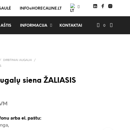
 SAULĖ
INFO@HORECALINE.LT
0
AŠTIS
INFORMACIJA
KONTAKTAI
/
DIRBTINIAI AUGALAI
/
S
augalų siena ŽALIASIS
PVM
fonu arba el. paštu:
Inga,