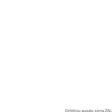
69.00
€
188.0
Dirbtinių augalų siena ŽAL