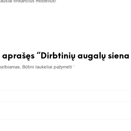
iausiai tinkančius modelius!
 aprašęs “Dirbtinių augalų sien
kelbiamas.
Būtini laukeliai pažymėti
*