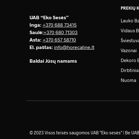
PREKIŲ 
UAB “Eko Sesės”
Lauko Ba
Inga:
+370 688 73415
Vidaus B
Saulė
:
+370 680 71303
Asta:
+370 657 58710
Šviestuv
El. paštas:
info@horecaline.lt
Vazonai
Dekoro 
Baldai Jūsų namams
Dirbtinia
Nuoma
© 2023 Visos teisės saugomos UAB "Eko sesės" | Be UAB „