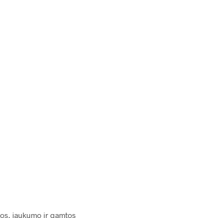
118.00
€
umos, jaukumo ir gamtos