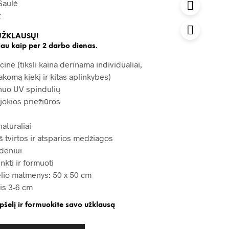
Saulė
t
UŽKLAUSŲ!
au kaip per 2 darbo dienas.
cinė (tiksli kaina derinama individualiai,
akomą kiekį ir kitas aplinkybes)
nuo UV spindulių
jokios priežiūros
natūraliai
š tvirtos ir atsparios medžiagos
deniui
nkti ir formuoti
ėlio matmenys: 50 x 50 cm
ris 3-6 cm
epšelį ir formuokite savo užklausą