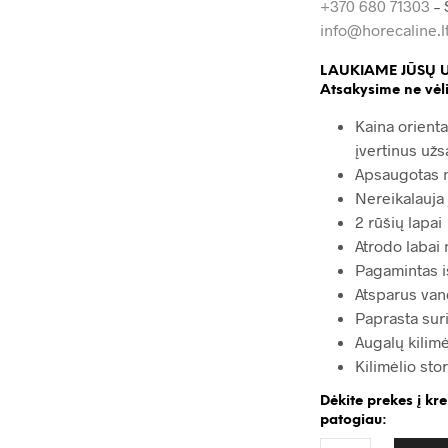
+370 680 71303
– 
info@horecaline.l
LAUKIAME JŪSŲ 
Atsakysime ne vėli
Kaina orienta
įvertinus užs
Apsaugotas 
Nereikalauja 
2 rūšių lapai
Atrodo labai 
Pagamintas i
Atsparus van
Paprasta suri
Augalų kilim
Kilimėlio sto
Dėkite prekes į kr
patogiau: