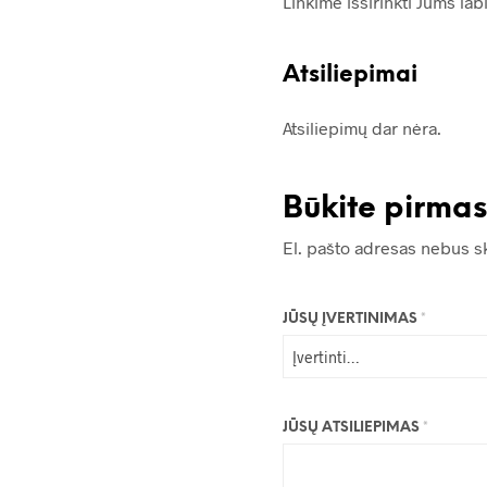
Linkime išsirinkti Jums lab
Atsiliepimai
Atsiliepimų dar nėra.
Būkite pirmas
El. pašto adresas nebus s
JŪSŲ ĮVERTINIMAS
*
JŪSŲ ATSILIEPIMAS
*