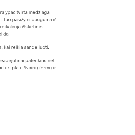
ra ypač tvirta medžiaga.
 – tuo pasižymi dauguma iš
eikalauja išskirtinio
ikia.
kai reikia sandėliuoti.
neabejotinai patenkins net
turi platų švairių formų ir