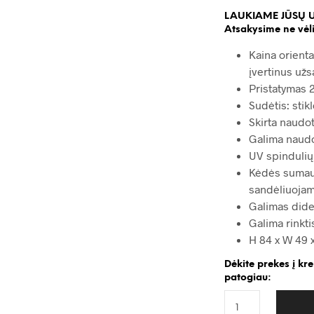
LAUKIAME JŪSŲ 
Atsakysime ne vėli
Kaina orienta
įvertinus užs
Pristatymas 2
Sudėtis: sti
Skirta naudot
Galima naudot
UV spinduli
Kėdės sumaun
sandėliuoja
Galimas dide
Galima rinkt
H 84 x W 49 x
Dėkite prekes į kr
patogiau: