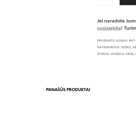
Jei neradote Jums
susisiekite
! Turi
PRODUKTO KODAS:
PAT
KATEGORIJOS:
KĖDĖS
,
K
ŽYMOS:
HORECA KĖDĖ
,
PANAŠŪS PRODUKTAI