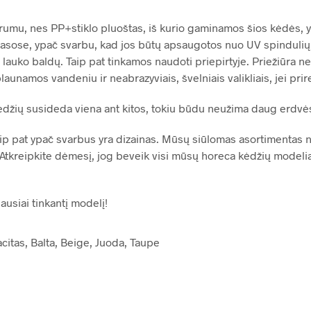
rumu, nes PP+stiklo pluoštas, iš kurio gaminamos šios kėdės, y
asose, ypač svarbu, kad jos būtų apsaugotos nuo UV spindulių
auko baldų. Taip pat tinkamos naudoti priepirtyje. Priežiūra ner
unamos vandeniu ir neabrazyviais, švelniais valikliais, jei prire
ių susideda viena ant kitos, tokiu būdu neužima daug erdvės, 
ip pat ypač svarbus yra dizainas. Mūsų siūlomas asortimentas 
 Atkreipkite dėmesį, jog beveik visi mūsų horeca kėdžių modeliai 
iausiai tinkantį modelį!
acitas, Balta, Beige, Juoda, Taupe