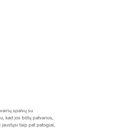
2,399.00
€
vairių spalvų su
, kad jos būtų patvarios,
jaustųsi taip pat patogiai,