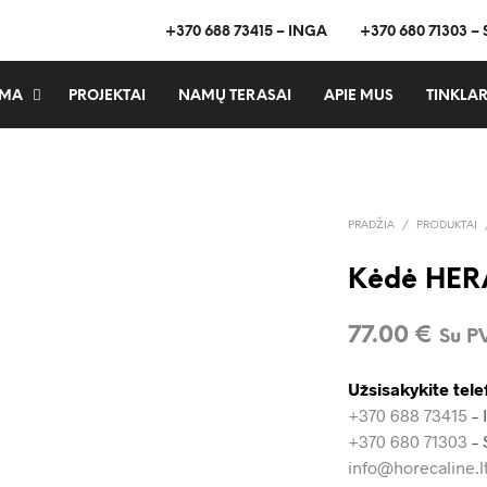
+370 688 73415 – INGA
+370 680 71303 –
MA
PROJEKTAI
NAMŲ TERASAI
APIE MUS
TINKLAR
PRADŽIA
/
PRODUKTAI
Kėdė HER
77.00
€
Su 
Užsisakykite tele
+370 688 73415
– 
+370 680 71303
– 
info@horecaline.l