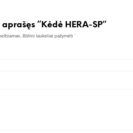
s aprašęs “Kėdė HERA-SP”
kelbiamas.
Būtini laukeliai pažymėti
*