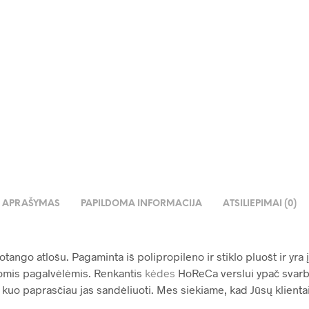
€
83.00
€
14.99
€
APRAŠYMAS
PAPILDOMA INFORMACIJA
ATSILIEPIMAI (0)
ango atlošu. Pagaminta iš polipropileno ir stiklo pluošt ir yra į
omis pagalvėlėmis. Renkantis
kėdes
HoReCa verslui ypač svarbu
 kuo paprasčiau jas sandėliuoti. Mes siekiame, kad Jūsų klientai 