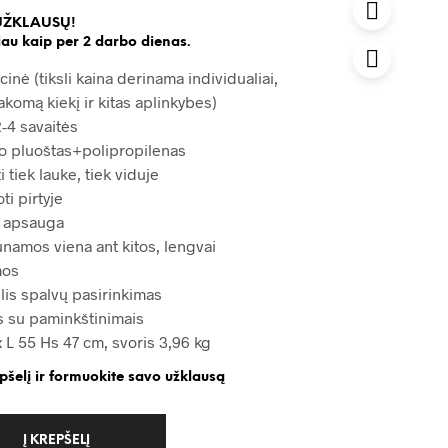
UŽKLAUSŲ!
au kaip per 2 darbo dienas.
cinė (tiksli kaina derinama individualiai,
akomą kiekį ir kitas aplinkybes)
-4 savaitės
klo pluoštas+polipropilenas
i tiek lauke, tiek viduje
i pirtyje
ų apsauga
amos viena ant kitos, lengvai
mos
lis spalvų pasirinkimas
is su paminkštinimais
 L 55 Hs 47 cm, svoris 3,96 kg
epšelį ir formuokite savo užklausą
Į KREPŠELĮ