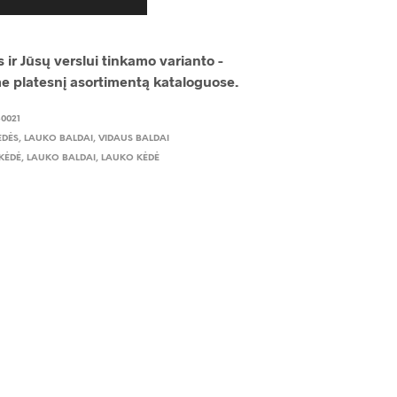
 ir Jūsų verslui tinkamo varianto -
me platesnį asortimentą kataloguose.
-0021
ĖDĖS
,
LAUKO BALDAI
,
VIDAUS BALDAI
KĖDĖ
,
LAUKO BALDAI
,
LAUKO KĖDĖ