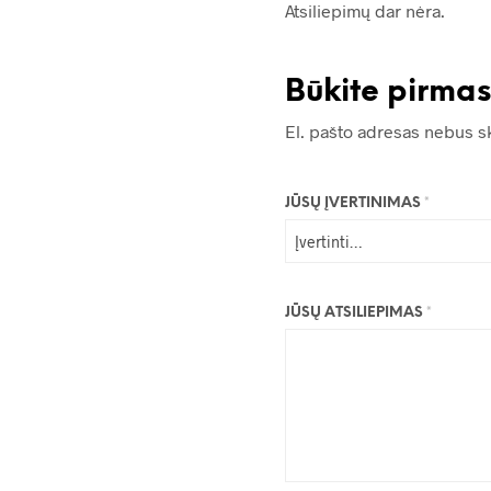
Atsiliepimų dar nėra.
Būkite pirma
El. pašto adresas nebus s
JŪSŲ ĮVERTINIMAS
*
JŪSŲ ATSILIEPIMAS
*