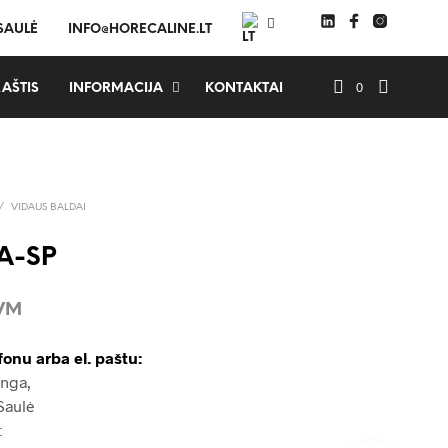
 SAULĖ
INFO@HORECALINE.LT
0
AŠTIS
INFORMACIJA
KONTAKTAI
/
VIDAUS BALDAI
A-SP
PVM
fonu arba el. paštu:
Inga,
Saulė
t