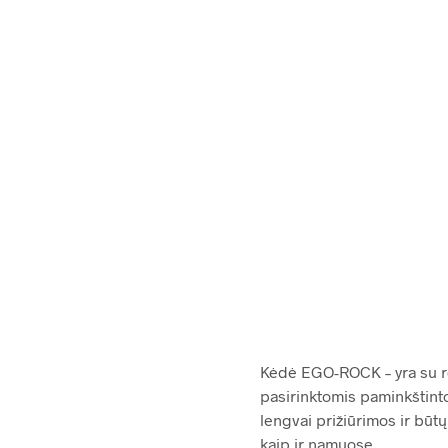
45.00
542.00
€
Kėdė EGO-ROCK – yra su rot
pasirinktomis paminkštint
lengvai prižiūrimos ir būtų
kaip ir namuose.