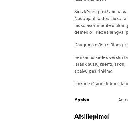
Šios kėdės pasižymi patva
Naudojant kėdes lauko ter
mūsų asortimente siūlomų l
dėmesio – kėdės lengvai pla
Dauguma mūsų siūlomų kėdž
Renkantis kėdes verslui ta
išrankiausių klientų skonį.
spalvų pasirinkimą.
Linkime išsirinkti Jums lab
Spalva
Antr
Atsiliepimai