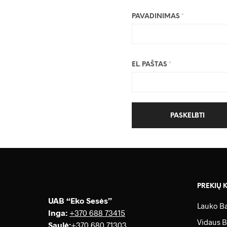
PAVADINIMAS
*
EL. PAŠTAS
*
PREKIŲ 
UAB “Eko Sesės”
Lauko Ba
Inga:
+370 688 73415
Vidaus B
Saulė
:
+370 680 71303