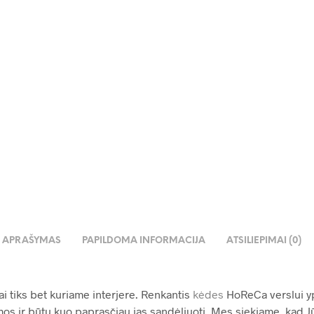
14.99
€
00
€
1,999.00
€
APRAŠYMAS
PAPILDOMA INFORMACIJA
ATSILIEPIMAI (0)
ai tiks bet kuriame interjere. Renkantis
kėdes
HoReCa verslui yp
mos ir būtų kuo paprasčiau jas sandėliuoti. Mes siekiame, kad Jū