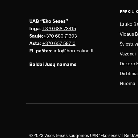
PREKIŲ 
UAB “Eko Sesės”
Lauko Ba
Inga:
+370 688 73415
Vidaus B
Saulė
:
+370 680 71303
Asta:
+370 657 58710
Šviestuv
El. paštas:
info@horecaline.lt
Vazonai
Dekoro 
Baldai Jūsų namams
Dirbtinia
Nuoma
© 2023 Visos teisės saugomos UAB "Eko sesės" | Be UAB „