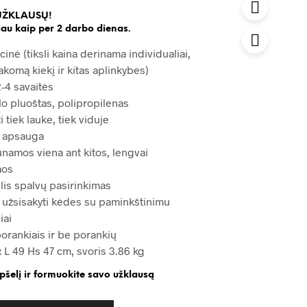
UŽKLAUSŲ!
au kaip per 2 darbo dienas.
cinė (tiksli kaina derinama individualiai,
akomą kiekį ir kitas aplinkybes)
-4 savaitės
lo pluoštas, polipropilenas
i tiek lauke, tiek viduje
ų apsauga
amos viena ant kitos, lengvai
mos
lis spalvų pasirinkimas
 užsisakyti kėdes su paminkštinimu
iai
porankiais ir be porankių
 L 49 Hs 47 cm, svoris 3.86 kg
epšelį ir formuokite savo užklausą