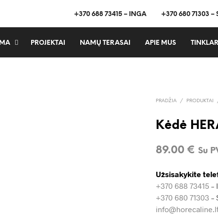
+370 688 73415 – INGA
+370 680 71303 –
MA
PROJEKTAI
NAMŲ TERASAI
APIE MUS
TINKLAR
PRADŽIA
/
PRODUKTAI
Kėdė HER
89.00
€
Su 
Užsisakykite tele
+370 688 73415
– 
+370 680 71303
– 
info@horecaline.l