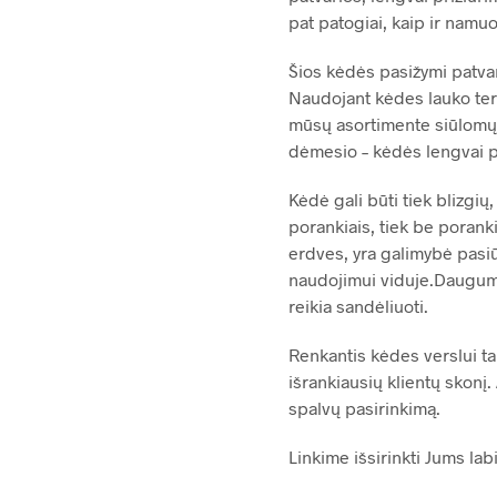
pat patogiai, kaip ir namu
Šios kėdės pasižymi patva
Naudojant kėdes lauko ter
mūsų asortimente siūlomų l
dėmesio – kėdės lengvai pla
Kėdė gali būti tiek blizgių
porankiais, tiek be poranki
erdves, yra galimybė pasiūl
naudojimui viduje.Dauguma
reikia sandėliuoti.
Renkantis kėdes verslui ta
išrankiausių klientų skonį.
spalvų pasirinkimą.
Linkime išsirinkti Jums lab