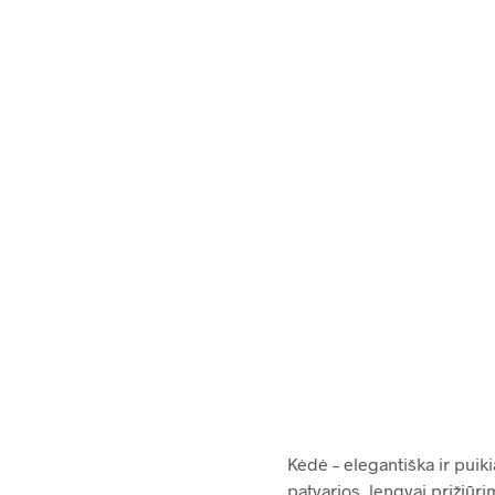
91.00
€
1,599.
Kėdė – elegantiška ir puiki
patvarios, lengvai prižiūri