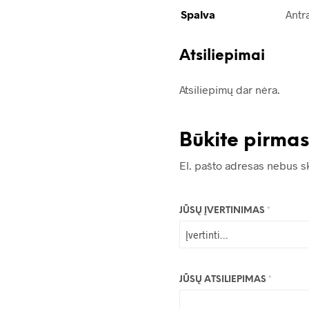
Spalva
Antr
Atsiliepimai
Atsiliepimų dar nėra.
Būkite pirma
El. pašto adresas nebus s
JŪSŲ ĮVERTINIMAS
*
JŪSŲ ATSILIEPIMAS
*