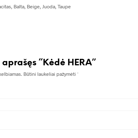
acitas, Balta, Beige, Juoda, Taupe
s aprašęs “Kėdė HERA”
kelbiamas.
Būtini laukeliai pažymėti
*