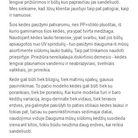
lengvai prižiūrimos ir būtų kuo paprasčiau jas sandėliuoti.
Mes siekiame, kad Jūsų klientai jaustųsi taip pat patogiai, kaip
ir namuose.
Šios kėdės pasižymi patvarumu, nes PP+stiklo pluoštas, iš
kurio gaminamos šios kėdės, yra ypač tvirta medžiaga.
Naudojant kėdes lauko terasose, ypač svarbu, kad jos būtų
apsaugotos nuo UV spindulių – tuo pasižymi dauguma iš mūsų
asortimente siūlomų lauko baldų. Taip pat tinkamos naudoti
priepirtyje. Priežiūra nereikalauja išskirtinio dėmesio – kėdės
lengvai plaunamos vandeniu ir neabrazyviais, švelniais
valikliais, jei prireikia.
Kėdė gali būti tiek blizgių, tiek matinių spalvų, gausus
pasirinkimas. To pačio modelio kėdės gali būti tiek su
porankiais, tiek be porankių. Kai kurie modeliai turi ir baro
kėdžių variaciją. Jeigu derinate tiek vidaus, tiek terasos
erdves, yra galimybė pasiūlyti to paties stiliaus kėdes laukui ir
tokias pat, tačiau su paminkštinimais sėdimajai daliai,
naudojimui viduje.Dauguma mūsų siūlomų kėdžių susideda
viena ant kitos, tokiu būdu neužima daug erdvės, kai reikia
sandėliuoti.