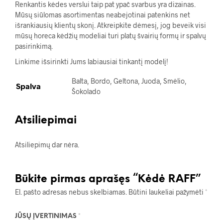
Renkantis kėdes verslui taip pat ypač svarbus yra dizainas.
Mūsų siūlomas asortimentas neabejotinai patenkins net
išrankiausių klientų skonį. Atkreipkite dėmesį, jog beveik visi
mūsų horeca kėdžių modeliai turi platų švairių formų ir spalvų
pasirinkimą.
Linkime išsirinkti Jums labiausiai tinkantį modelį!
Balta, Bordo, Geltona, Juoda, Smėlio,
Spalva
Šokolado
Atsiliepimai
Atsiliepimų dar nėra.
Būkite pirmas aprašęs “Kėdė RAFF”
El. pašto adresas nebus skelbiamas.
Būtini laukeliai pažymėti
*
JŪSŲ ĮVERTINIMAS
*