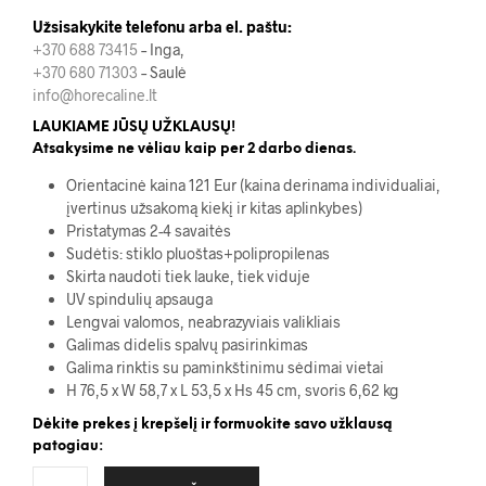
Užsisakykite telefonu arba el. paštu:
+370 688 73415
– Inga,
+370 680 71303
– Saulė
info@horecaline.lt
LAUKIAME JŪSŲ UŽKLAUSŲ!
Atsakysime ne vėliau kaip per 2 darbo dienas.
Orientacinė kaina 121 Eur (kaina derinama individualiai,
įvertinus užsakomą kiekį ir kitas aplinkybes)
Pristatymas 2-4 savaitės
Sudėtis: stiklo pluoštas+polipropilenas
Skirta naudoti tiek lauke, tiek viduje
UV spindulių apsauga
Lengvai valomos, neabrazyviais valikliais
Galimas didelis spalvų pasirinkimas
Galima rinktis su paminkštinimu sėdimai vietai
H 76,5 x W 58,7 x L 53,5 x Hs 45 cm, svoris 6,62 kg
Dėkite prekes į krepšelį ir formuokite savo užklausą
patogiau: