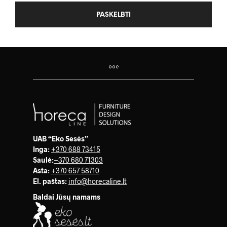
UAB “Eko Sesės”
Inga:
+370 688 73415
Saulė
:
+370 680 71303
Asta:
+370 657 58710
El. paštas:
info@horecaline.lt
Baldai Jūsų namams