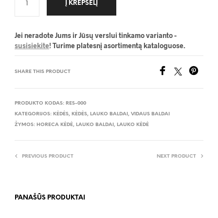
Į KREPŠELĮ
Jei neradote Jums ir Jūsų verslui tinkamo varianto -
susisiekite
! Turime platesnį asortimentą kataloguose.
SHARE THIS PRODUCT
PRODUKTO KODAS:
RES-000
KATEGORIJOS:
KĖDĖS
,
KĖDĖS
,
LAUKO BALDAI
,
VIDAUS BALDAI
ŽYMOS:
HORECA KĖDĖ
,
LAUKO BALDAI
,
LAUKO KĖDĖ
PREVIOUS PRODUCT
NEXT PRODUCT
PANAŠŪS PRODUKTAI