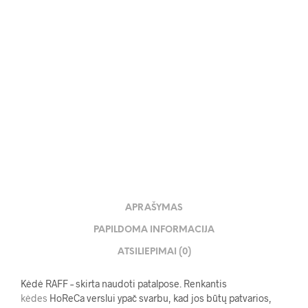
45.00
€
APRAŠYMAS
PAPILDOMA INFORMACIJA
ATSILIEPIMAI (0)
Kėdė RAFF –
skirta naudoti patalpose.
Renkantis
kėdes
HoReCa verslui ypač svarbu, kad jos būtų patvarios,