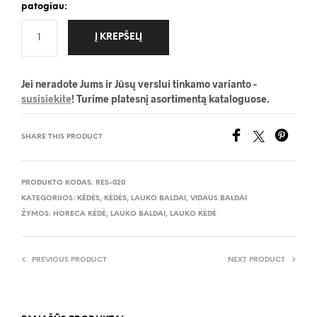
patogiau:
Į KREPŠELĮ
Jei neradote Jums ir Jūsų verslui tinkamo varianto -
susisiekite
! Turime platesnį asortimentą kataloguose.
SHARE THIS PRODUCT
PRODUKTO KODAS:
RES-020
KATEGORIJOS:
KĖDĖS
,
KĖDĖS
,
LAUKO BALDAI
,
VIDAUS BALDAI
ŽYMOS:
HORECA KĖDĖ
,
LAUKO BALDAI
,
LAUKO KĖDĖ
PREVIOUS PRODUCT
NEXT PRODUCT