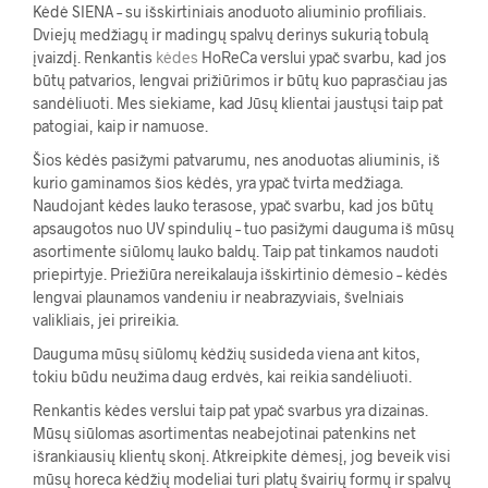
Kėdė SIENA –
su išskirtiniais anoduoto aliuminio profiliais.
Dviejų medžiagų ir madingų spalvų derinys sukurią tobulą
įvaizdį. Renkantis
kėdes
HoReCa verslui ypač svarbu, kad jos
būtų patvarios, lengvai prižiūrimos ir būtų kuo paprasčiau jas
sandėliuoti. Mes siekiame, kad Jūsų klientai jaustųsi taip pat
patogiai, kaip ir namuose.
Šios kėdės pasižymi patvarumu, nes anoduotas aliuminis, iš
kurio gaminamos šios kėdės, yra ypač tvirta medžiaga.
Naudojant kėdes lauko terasose, ypač svarbu, kad jos būtų
apsaugotos nuo UV spindulių – tuo pasižymi dauguma iš mūsų
asortimente siūlomų lauko baldų. Taip pat tinkamos naudoti
priepirtyje. Priežiūra nereikalauja išskirtinio dėmesio – kėdės
lengvai plaunamos vandeniu ir neabrazyviais, švelniais
valikliais, jei prireikia.
Dauguma mūsų siūlomų kėdžių susideda viena ant kitos,
tokiu būdu neužima daug erdvės, kai reikia sandėliuoti.
Renkantis kėdes verslui taip pat ypač svarbus yra dizainas.
Mūsų siūlomas asortimentas neabejotinai patenkins net
išrankiausių klientų skonį. Atkreipkite dėmesį, jog beveik visi
mūsų horeca kėdžių modeliai turi platų švairių formų ir spalvų