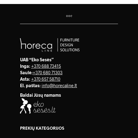
UAB “Eko Sesės”
Inga:
+370 688 73415
Saulė
:
+370 680 71303
Asta:
+370 657 58710
El. paštas:
info@horecaline.lt
Baldai Jūsų namams
PREKIŲ KATEGORIJOS