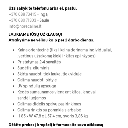
Užsisakykite telefonu arba el. paštu:
+370 688 73415
– Inga,
+370 680 71303
– Saulė
info@horecaline.lt
LAUKIAME JŪSŲ UŽKLAUSŲ!
Atsakysime ne vėliau kaip per 2 darbo dienas.
Kaina orientacinė (tiksli kaina derinama individualiai,
įvertinus užsakomą kiekį ir kitas aplinkybes)
Pristatymas 2-4 savaitės
Sudėtis: aliuminis
Skirta naudoti tiek lauke, tiek viduje
Galima naudoti pirtyje
UV spindulių apsauga
Kėdės sumaunamos viena ant kitos, lengvai
sandėliuojamos
Galimas didelis spalvų pasirinkimas
Galima rinktis su porankiais arba be
H 85 x W 47,8 x L 57,4 cm, svoris 3,86 kg
Dėkite prekes į krepšelį ir formuokite savo užklausą