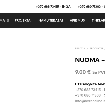
+370 688 73415 – INGA
+370 680 71303 –
MA
PROJEKTAI
NAMŲ TERASAI
APIE MUS
TINKLAR
PRADŽIA
/
PRODUKTAI
NUOMA –
9.00
€
Su P
Užsisakykite tele
+370 688 73415
– 
+370 680 71303
– 
info@horecaline.l