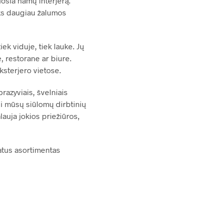
šia namų interjerą.
iks daugiau žalumos
ek viduje, tiek lauke. Jų
, restorane ar biure.
eksterjero vietose.
razyviais, švelniais
isi mūsų siūlomų dirbtinių
lauja jokios priežiūros,
atus asortimentas