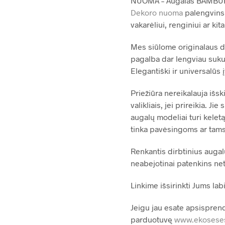
NUOMA – Augalas BAMBUKAS
Dekoro nuoma
palengvins 
vakarėliui, renginiui ar kita
Mes siūlome originalaus diz
pagalba dar lengviau sukur
Elegantiški ir universalūs į
Priežiūra nereikalauja išs
valikliais, jei prireikia. 
augalų modeliai turi keletą
tinka pavėsingoms ar tamsi
Renkantis dirbtinius augal
neabejotinai patenkins net 
Linkime išsirinkti Jums lab
Jeigu jau esate apsisprend
parduotuvę
www.ekoseses