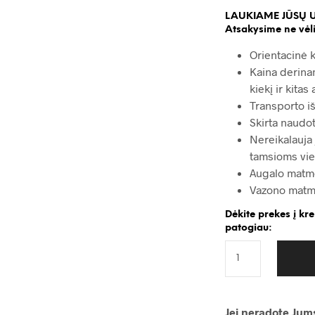
LAUKIAME JŪSŲ 
Atsakysime ne vėli
Orientacinė 
Kaina derina
kiekį ir kitas
Transporto i
Skirta naudot
Nereikalauja
tamsioms vi
Augalo matme
Vazono matm
Dėkite prekes į kr
patogiau:
Jei neradote Jums