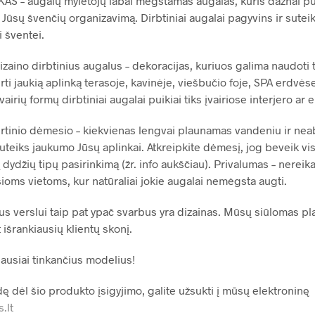
 – augalų mylėtojų labai mėgstamas augalas, kuris dažnai puo
Jūsų švenčių organizavimą. Dirbtiniai augalai pagyvins ir sute
i šventei.
aino dirbtinius augalus – dekoracijas, kuriuos galima naudoti ti
ti jaukią aplinką terasoje, kavinėje, viešbučio foje, SPA erdvėse
vairių formų dirbtiniai augalai puikiai tiks įvairiose interjero ar 
kirtinio dėmesio – kiekvienas lengvai plaunamas vandeniu ir neab
Jie suteiks jaukumo Jūsų aplinkai. Atkreipkite dėmesį, jog beveik v
 dydžių tipų pasirinkimą (žr. info aukščiau). Privalumas – nereika
oms vietoms, kur natūraliai jokie augalai nemėgsta augti.
us verslui taip pat ypač svarbus yra dizainas. Mūsų siūlomas pl
išrankiausių klientų skonį.
iausiai tinkančius modelius!
ę dėl šio produkto įsigyjimo, galite užsukti į mūsų elektroninę
.lt