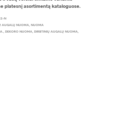
me platesnį asortimentą kataloguose.
22-N
IŲ AUGALŲ NUOMA
,
NUOMA
A.
,
DEKORO NUOMA
,
DIRBTINIŲ AUGALŲ NUOMA
,