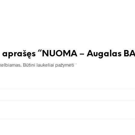
as aprašęs “NUOMA – Augalas 
kelbiamas.
Būtini laukeliai pažymėti
*