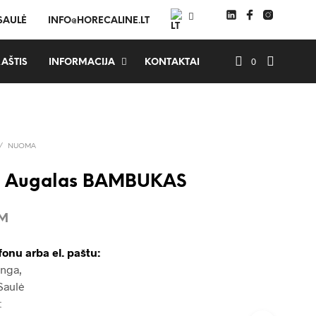
 SAULĖ
INFO@HORECALINE.LT
0
AŠTIS
INFORMACIJA
KONTAKTAI
/
NUOMA
 Augalas BAMBUKAS
VM
fonu arba el. paštu:
Inga,
Saulė
t