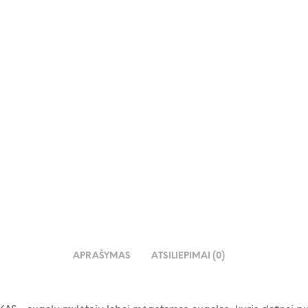
€
90.00
€
249.00
€
APRAŠYMAS
ATSILIEPIMAI (0)