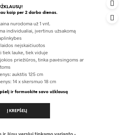
UŽKLAUSŲ!
au kaip per 2 darbo dienas.
kaina nurodoma už 1 vnt.
ma individualiai, įvertinus užsakomą
 aplinkybes
šlaidos neįskaičiuotos
i tiek lauke, tiek viduje
 jokios priežiūros, tinka pavėsingoms ar
etoms
nys: aukštis 125 cm
enys: 14 x skersmuo 18 cm
epšelį ir formuokite savo užklausą
Į KREPŠELĮ
 ir Jūsų verslui tinkamo varianto -