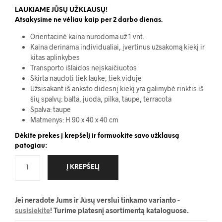
LAUKIAME JŪSŲ UŽKLAUSŲ!
Atsakysime ne vėliau kaip per 2 darbo dienas.
Orientacinė kaina nurodoma už 1 vnt.
Kaina derinama individualiai, įvertinus užsakomą kiekį ir
kitas aplinkybes
Transporto išlaidos neįskaičiuotos
Skirta naudoti tiek lauke, tiek viduje
Užsisakant iš anksto didesnį kiekį yra galimybė rinktis iš
šių spalvų: balta, juoda, pilka, taupe, terracota
Spalva: taupe
Matmenys: H 90 x 40 x 40 cm
Dėkite prekes į krepšelį ir formuokite savo užklausą
patogiau:
Į KREPŠELĮ
Jei neradote Jums ir Jūsų verslui tinkamo varianto -
susisiekite
! Turime platesnį asortimentą kataloguose.