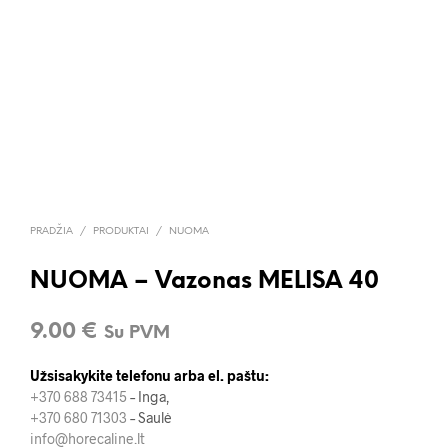
PRADŽIA
/
PRODUKTAI
/
NUOMA
NUOMA – Vazonas MELISA 40
9.00
€
Su PVM
Užsisakykite telefonu arba el. paštu:
+370 688 73415
– Inga,
+370 680 71303
– Saulė
info@horecaline.lt