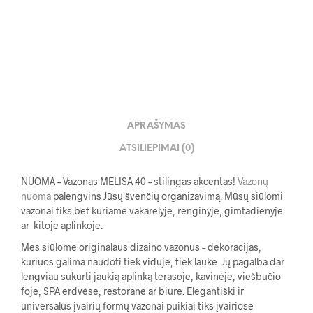
APRAŠYMAS
ATSILIEPIMAI (0)
NUOMA – Vazonas MELISA 40 – stilingas akcentas!
Vazonų
nuoma
palengvins Jūsų švenčių organizavimą. Mūsų siūlomi
vazonai tiks bet kuriame vakarėlyje, renginyje, gimtadienyje
ar kitoje aplinkoje.
Mes siūlome originalaus dizaino vazonus – dekoracijas,
kuriuos galima naudoti tiek viduje, tiek lauke. Jų pagalba dar
lengviau sukurti jaukią aplinką terasoje, kavinėje, viešbučio
foje, SPA erdvėse, restorane ar biure. Elegantiški ir
universalūs įvairių formų vazonai puikiai tiks įvairiose