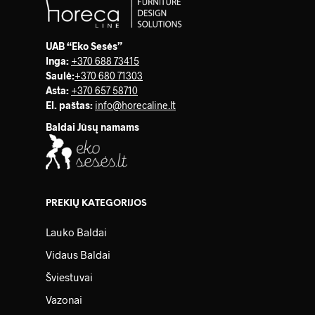
UAB “Eko Sesės”
Inga:
+370 688 73415
Saulė
:
+370 680 71303
Asta:
+370 657 58710
El. paštas:
info@horecaline.lt
Baldai Jūsų namams
PREKIŲ KATEGORIJOS
Lauko Baldai
Vidaus Baldai
Šviestuvai
Vazonai