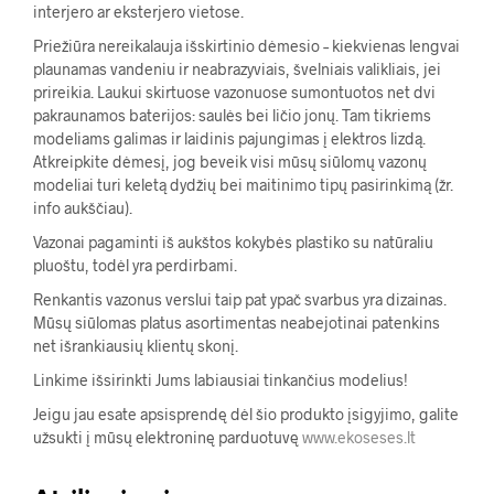
interjero ar eksterjero vietose.
Priežiūra nereikalauja išskirtinio dėmesio – kiekvienas lengvai
plaunamas vandeniu ir neabrazyviais, švelniais valikliais, jei
prireikia. Laukui skirtuose vazonuose sumontuotos net dvi
pakraunamos baterijos: saulės bei ličio jonų. Tam tikriems
modeliams galimas ir laidinis pajungimas į elektros lizdą.
Atkreipkite dėmesį, jog beveik visi mūsų siūlomų vazonų
modeliai turi keletą dydžių bei maitinimo tipų pasirinkimą (žr.
info aukščiau).
Vazonai pagaminti iš aukštos kokybės plastiko su natūraliu
pluoštu, todėl yra perdirbami.
Renkantis vazonus verslui taip pat ypač svarbus yra dizainas.
Mūsų siūlomas platus asortimentas neabejotinai patenkins
net išrankiausių klientų skonį.
Linkime išsirinkti Jums labiausiai tinkančius modelius!
Jeigu jau esate apsisprendę dėl šio produkto įsigyjimo, galite
užsukti į mūsų elektroninę parduotuvę
www.ekoseses.lt