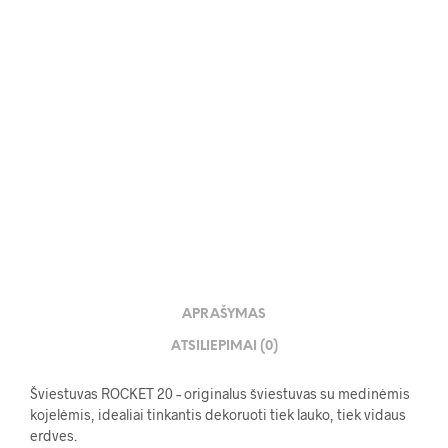
107.00
€
APRAŠYMAS
ATSILIEPIMAI (0)
Šviestuvas ROCKET 20 – originalus šviestuvas su medinėmis
kojelėmis, idealiai tinkantis dekoruoti tiek lauko, tiek vidaus
erdves.