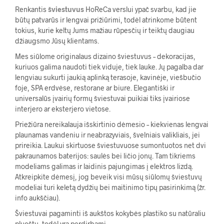
Renkantis
šviestuvus
HoReCa verslui ypač svarbu, kad jie
būtų patvarūs ir lengvai prižiūrimi, todėl atrinkome būtent
tokius, kurie keltų Jums mažiau rūpesčių ir teiktų daugiau
džiaugsmo Jūsų klientams.
Mes siūlome originalaus dizaino šviestuvus – dekoracijas,
kuriuos galima naudoti tiek viduje, tiek lauke. Jų pagalba dar
lengviau sukurti jaukią aplinką terasoje, kavinėje, viešbučio
foje, SPA erdvėse, restorane ar biure. Elegantiški ir
universalūs įvairių formų šviestuvai puikiai tiks įvairiose
interjero ar eksterjero vietose.
Priežiūra nereikalauja išskirtinio dėmesio – kiekvienas lengvai
plaunamas vandeniu ir neabrazyviais, švelniais valikliais, jei
prireikia. Laukui skirtuose šviestuvuose sumontuotos net dvi
pakraunamos baterijos: saulės bei ličio jonų. Tam tikriems
modeliams galimas ir laidinis pajungimas į elektros lizdą.
Atkreipkite dėmesį, jog beveik visi mūsų siūlomų šviestuvų
modeliai turi keletą dydžių bei maitinimo tipų pasirinkimą (žr.
info aukščiau).
Šviestuvai pagaminti iš aukštos kokybės plastiko su natūraliu
pluoštu, todėl yra perdirbami.