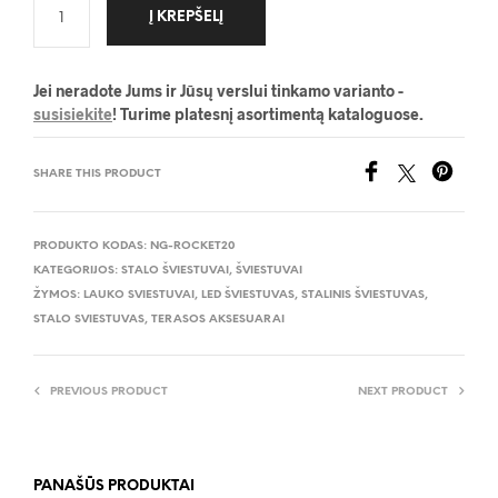
Į KREPŠELĮ
Jei neradote Jums ir Jūsų verslui tinkamo varianto -
susisiekite
! Turime platesnį asortimentą kataloguose.
SHARE THIS PRODUCT
PRODUKTO KODAS:
NG-ROCKET20
KATEGORIJOS:
STALO ŠVIESTUVAI
,
ŠVIESTUVAI
ŽYMOS:
LAUKO SVIESTUVAI
,
LED ŠVIESTUVAS
,
STALINIS ŠVIESTUVAS
,
STALO SVIESTUVAS
,
TERASOS AKSESUARAI
PREVIOUS PRODUCT
NEXT PRODUCT
PANAŠŪS PRODUKTAI