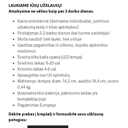
LAUKIAME JŪSŲ UŽKLAUSŲ!
Atsakysime ne vėliau kaip per 2 darbo dienas.
Kaina orientacinė (derinama individualiai, įvertinus
užsakomą kiekį ir kitas aplinkybes)
Pristatymas 2-3 darbo dienos (kai turime sandėlyje)
Skirta naudoti tiek lauke, tiek viduje
Gaubtas pagamintas iš silikono, kojelės apdorotos
medienos
Šviečia šilta balta spalva (LED lempa)
Švietimo laikas: 6-20 val
Krovimo laikas 4-6 val.
Apsaugotas nuo UV spindulių
Matmenys: lempos diam. 14,2 cm, aukštis 19,4 cm, svoris
0,44 kg
Įkraunama ličio baterija, pakrovimo laidas yra
komplektacijoje
Pagamintas Europoje
Dėkite prekes į krepšelį ir formuokite savo užklausą
patogiau: