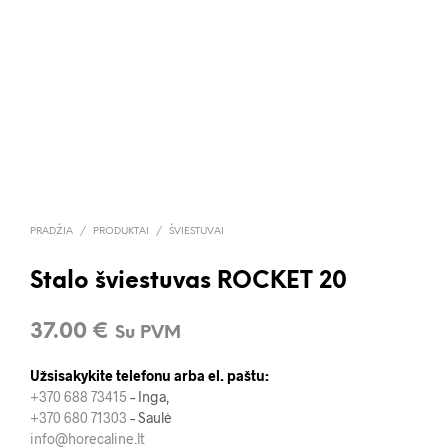
PRADŽIA
/
PRODUKTAI
/
ŠVIESTUVAI
Stalo šviestuvas ROCKET 20
37.00
€
Su PVM
Užsisakykite telefonu arba el. paštu:
+370 688 73415
– Inga,
+370 680 71303
– Saulė
info@horecaline.lt