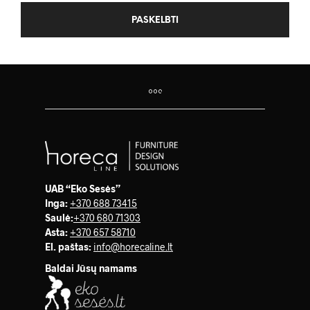
UAB “Eko Sesės”
Inga:
+370 688 73415
Saulė
:
+370 680 71303
Asta:
+370 657 58710
El. paštas:
info@horecaline.lt
Baldai Jūsų namams