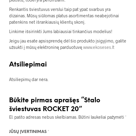
Renkantis šviestuvus verslui taip pat ypač svarbus yra
dizainas. Mūsų siūlomas platus asortimentas neabejotinai
patenkins net išrankiausių klientų skonį.
Linkime išsirinkti Jums labiausiai tinkančius modelius!
Jeigu jau esate apsisprendę dėl šio produkto įsigyjimo, galite
užsukti į mūsų elektroninę parduotuvę
www.ekoseses.lt
Atsiliepimai
Atsiliepimų dar nėra.
Būkite pirmas aprašęs “Stalo
šviestuvas ROCKET 20”
El. pašto adresas nebus skelbiamas.
Būtini laukeliai pažymėti
*
JŪSŲ ĮVERTINIMAS
*