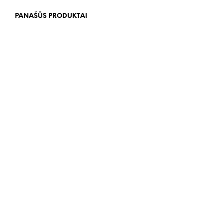
PANAŠŪS PRODUKTAI
89.00
€
1,999.00
€