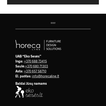
UAB “Eko Sesės”
Inga:
+370 688 73415
Saulė
:
+370 680 71303
Asta:
+370 657 58710
El. paštas:
info@horecaline.lt
Baldai Jūsų namams