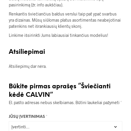
pasirinkimą (žr. info aukščiau).
Renkantis šviečiančius baldus verslui taip pat ypač svarbus
yra dizainas. Mūsų siūlomas platus asortimentas neabejotinai
patenkins net išrankiausių klientų skonį.
Linkime išsirinkti Jums labiausiai tinkančius modelius!
Atsiliepimai
Atsiliepimų dar nėra.
Būkite pirmas aprašęs “Šviečianti
kėdė CALVIN”
El. pašto adresas nebus skelbiamas.
Būtini laukeliai pažymėti
*
JŪSŲ ĮVERTINIMAS
*