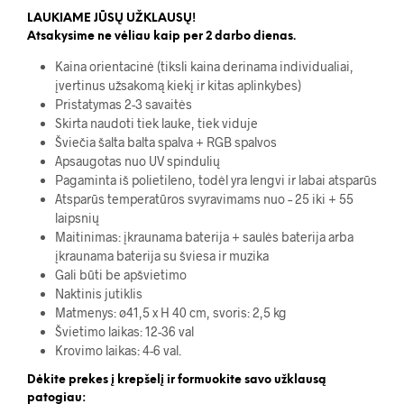
LAUKIAME JŪSŲ UŽKLAUSŲ!
Atsakysime ne vėliau kaip per 2 darbo dienas.
Kaina orientacinė (tiksli kaina derinama individualiai,
įvertinus užsakomą kiekį ir kitas aplinkybes)
Pristatymas 2-3 savaitės
Skirta naudoti tiek lauke, tiek viduje
Šviečia šalta balta spalva + RGB spalvos
Apsaugotas nuo UV spindulių
Pagaminta iš polietileno, todėl yra lengvi ir labai atsparūs
Atsparūs temperatūros svyravimams nuo – 25 iki + 55
laipsnių
Maitinimas: įkraunama baterija + saulės baterija arba
įkraunama baterija su šviesa ir muzika
Gali būti be apšvietimo
Naktinis jutiklis
Matmenys: ø41,5 x H 40 cm, svoris: 2,5 kg
Švietimo laikas: 12-36 val
Krovimo laikas: 4-6 val.
Dėkite prekes į krepšelį ir formuokite savo užklausą
patogiau: