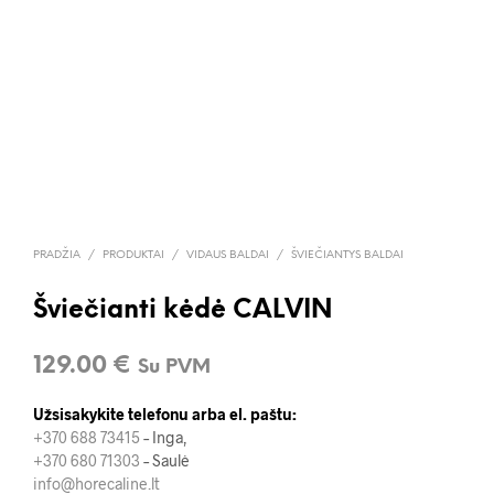
PRADŽIA
/
PRODUKTAI
/
VIDAUS BALDAI
/
ŠVIEČIANTYS BALDAI
Šviečianti kėdė CALVIN
129.00
€
Su PVM
Užsisakykite telefonu arba el. paštu:
+370 688 73415
– Inga,
+370 680 71303
– Saulė
info@horecaline.lt