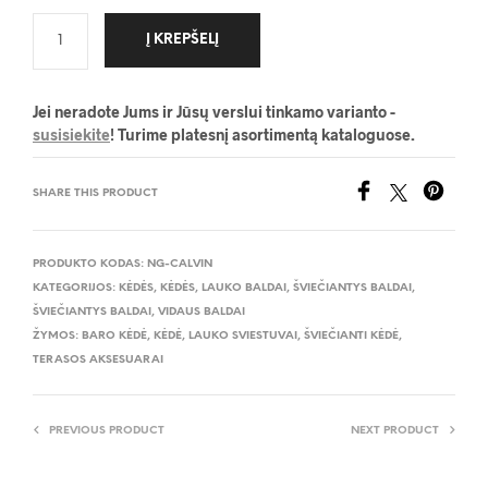
Į KREPŠELĮ
Jei neradote Jums ir Jūsų verslui tinkamo varianto -
susisiekite
! Turime platesnį asortimentą kataloguose.
SHARE THIS PRODUCT
PRODUKTO KODAS:
NG-CALVIN
KATEGORIJOS:
KĖDĖS
,
KĖDĖS
,
LAUKO BALDAI
,
ŠVIEČIANTYS BALDAI
,
ŠVIEČIANTYS BALDAI
,
VIDAUS BALDAI
ŽYMOS:
BARO KĖDĖ
,
KĖDĖ
,
LAUKO SVIESTUVAI
,
ŠVIEČIANTI KĖDĖ
,
TERASOS AKSESUARAI
PREVIOUS PRODUCT
NEXT PRODUCT