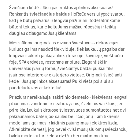
Šviečianti kėdė – Jūsų pasirinktos aplinkos aksesuaras!
Renkantis
šviečiančius baldus
HoReCa verslui ypač svarbu,
kad jie būtų patvarūs ir lengvai prižiūrimi, todėl atrinkome
būtent tokius, kurie keltų Jums mažiau rūpesčių ir teiktų
daugiau džiaugsmo Jūsų klientams.
Mes siūlome originalaus dizaino šviestuvus – dekoracijas,
kuriuos galima naudoti tiek viduje, tiek lauke. Jų pagalba dar
lengviau sukurti jaukią aplinką terasoje, kavinėje, viešbučio
foje, SPA erdvėse, restorane ar biure. Elegantiški ir
universalūs įvairių formų šviečiantys baldai puikiai tiks
įvairiose interjero ar eksterjero vietose. Originali šviečianti
kėdė – Jūsų aplinkos aksesuaras! Puiki vieta poilsiui su
puodeliu kavos ar kokteiliu!
Priežiūra nereikalauja išskirtinio dėmesio – kiekvienas lengvai
plaunamas vandeniu ir neabrazyviais, švelniais valikliais, jei
prireikia. Laukui skirtuose šviestuvuose sumontuotos net dvi
pakraunamos baterijos: saulės bei ličio jonų. Tam tikriems
modeliams galimas ir laidinis pajungimas į elektros lizdą.
Atkreipkite dėmesį, jog beveik visi mūsų siūlomų šviečiančių
baldų modeliai turi keletą dydžių bei maitinimo tipų