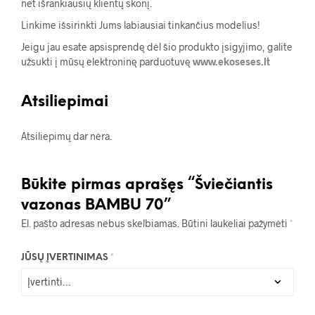
net išrankiausių klientų skonį.
Linkime išsirinkti Jums labiausiai tinkančius modelius!
Jeigu jau esate apsisprendę dėl šio produkto įsigyjimo, galite
užsukti į mūsų elektroninę parduotuvę
www.ekoseses.lt
Atsiliepimai
Atsiliepimų dar nėra.
Būkite pirmas aprašęs “Šviečiantis
vazonas BAMBU 70”
El. pašto adresas nebus skelbiamas.
Būtini laukeliai pažymėti
*
JŪSŲ ĮVERTINIMAS
*