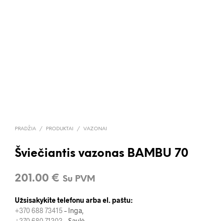
PRADŽIA
/
PRODUKTAI
/
VAZONAI
Šviečiantis vazonas BAMBU 70
201.00
€
Su PVM
Užsisakykite telefonu arba el. paštu:
+370 688 73415
– Inga,
+370 680 71303
– Saulė