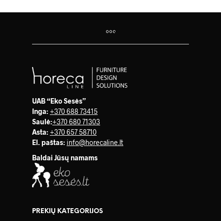
UAB “Eko Sesės”
Inga:
+370 688 73415
Saulė
:
+370 680 71303
Asta:
+370 657 58710
El. paštas:
info@horecaline.lt
Baldai Jūsų namams
PREKIŲ KATEGORIJOS