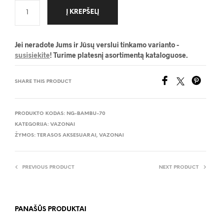
Į KREPŠELĮ
Jei neradote Jums ir Jūsų verslui tinkamo varianto -
susisiekite
! Turime platesnį asortimentą kataloguose.
SHARE THIS PRODUCT
PRODUKTO KODAS:
NG-BAMBU-70
KATEGORIJA:
VAZONAI
ŽYMOS:
TERASOS AKSESUARAI
,
VAZONAI
PREVIOUS PRODUCT
NEXT PRODUCT
PANAŠŪS PRODUKTAI