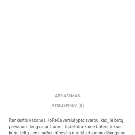
19.00
€
APRAŠYMAS
ATSILIEPIMAI (0)
Renkantis
vazonus
HoReCa verslui ypač svarbu, kad jie būtų
patvarūs ir lengvai prižiūrimi, todėl atrinkome būtent tokius,
kurie keltų Jums mažiau rūpesčių ir teiktų daugiau džiaugsmo