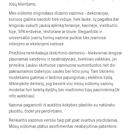
Jūsų klientams.
Mes siūlome originalaus dizaino vazonus – dekoracijas,
kuriuos galima naudoti tiek viduje, tiek lauke. Jų pagalba dar
lengviau sukurti jaukią aplinką terasoje, kavinėje, viešbučio
foje, SPA erdvėse, restorane ar biure. Elegantiški ir
universalūs įvairių formų vazonai puikiai tiks įvairiose
interjero ar eksterjero vietose.
Priežiūra nereikalauja išskirtinio dėmesio – kiekvienas lengvai
plaunamas vandeniu ir neabrazyviais, švelniais valikliais, jei
prireikia. Laukui skirtuose vazonuose sumontuotos net dvi
pakraunamos baterijos: saulės bei ličio jonų. Tam tikriems
modeliams galimas ir laidinis pajungimas į elektros lizdą.
Atkreipkite dėmesį, jog beveik visi mūsų siūlomų vazonų
modeliai turi keletą dydžių bei maitinimo tipų pasirinkimą (žr.
info aukščiau).
Vazonai pagaminti iš aukštos kokybės plastiko su natūraliu
pluoštu, todėl yra perdirbami.
Renkantis vazonus verslui taip pat ypač svarbus yra dizainas.
Mūsų siūlomas platus asortimentas neabejotinai patenkins