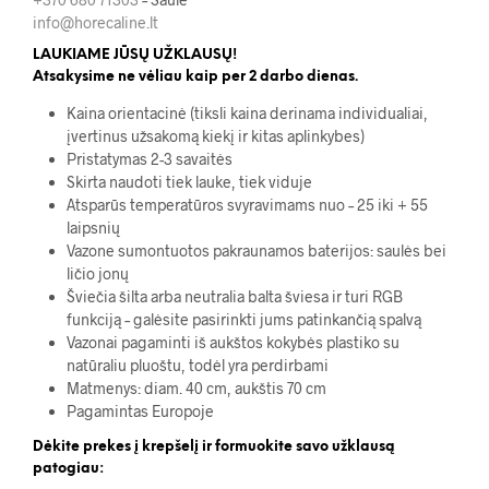
info@horecaline.lt
LAUKIAME JŪSŲ UŽKLAUSŲ!
Atsakysime ne vėliau kaip per 2 darbo dienas.
Kaina orientacinė (tiksli kaina derinama individualiai,
įvertinus užsakomą kiekį ir kitas aplinkybes)
Pristatymas 2-3 savaitės
Skirta naudoti tiek lauke, tiek viduje
Atsparūs temperatūros svyravimams nuo – 25 iki + 55
laipsnių
Vazone sumontuotos pakraunamos baterijos: saulės bei
ličio jonų
Šviečia šilta arba neutralia balta šviesa ir turi RGB
funkciją – galėsite pasirinkti jums patinkančią spalvą
Vazonai pagaminti iš aukštos kokybės plastiko su
natūraliu pluoštu, todėl yra perdirbami
Matmenys: diam. 40 cm, aukštis 70 cm
Pagamintas Europoje
Dėkite prekes į krepšelį ir formuokite savo užklausą
patogiau: