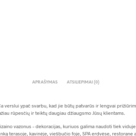
€
45.00
€
69.00
€
APRAŠYMAS
ATSILIEPIMAI (0)
verslui ypač svarbu, kad jie būtų patvarūs ir lengvai prižiūrim
ažiau rūpesčių ir teiktų daugiau džiaugsmo Jūsų klientams.
zaino vazonus – dekoracijas, kuriuos galima naudoti tiek viduje,
inką terasoje, kavinėje, viešbučio foje, SPA erdvėse, restorane a