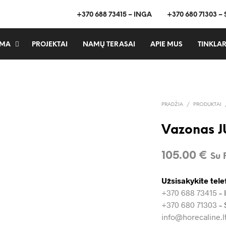
+370 688 73415 – INGA
+370 680 71303 –
MA
PROJEKTAI
NAMŲ TERASAI
APIE MUS
TINKLAR
PRADŽIA
/
PRODUKTAI
Vazonas 
105.00
€
Su
Užsisakykite tele
+370 688 73415
– 
+370 680 71303
– 
info@horecaline.l