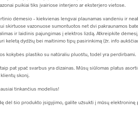
zonai puikiai tiks įvairiose interjero ar eksterjero vietose.
kirtinio dėmesio – kiekvienas lengvai plaunamas vandeniu ir neab
Laukui skirtuose vazonuose sumontuotos net dvi pakraunamos bateri
imas ir laidinis pajungimas į elektros lizdą. Atkreipkite dėmesį
i keletą dydžių bei maitinimo tipų pasirinkimą (žr. info aukščia
os kokybės plastiko su natūraliu pluoštu, todėl yra perdirbami.
taip pat ypač svarbus yra dizainas. Mūsų siūlomas platus asort
klientų skonį.
iausiai tinkančius modelius!
ę dėl šio produkto įsigyjimo, galite užsukti į mūsų elektronin