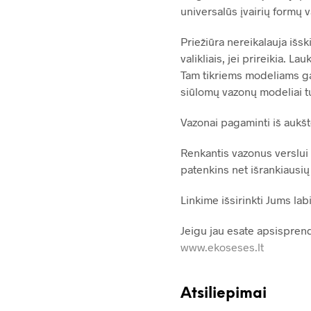
universalūs įvairių formų va
Priežiūra nereikalauja išs
valikliais, jei prireikia. 
Tam tikriems modeliams gal
siūlomų vazonų modeliai tur
Vazonai pagaminti iš aukšt
Renkantis vazonus verslui 
patenkins net išrankiausių 
Linkime išsirinkti Jums lab
Jeigu jau esate apsisprend
www.ekoseses.lt
Atsiliepimai