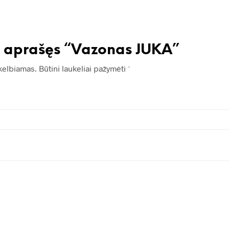
s aprašęs “Vazonas JUKA”
kelbiamas.
Būtini laukeliai pažymėti
*