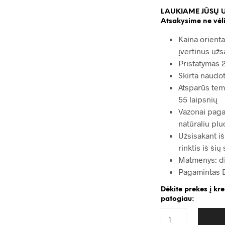
LAUKIAME JŪSŲ 
Atsakysime ne vėli
Kaina orienta
įvertinus užs
Pristatymas 2
Skirta naudot
Atsparūs tem
55 laipsnių
Vazonai paga
natūraliu plu
Užsisakant iš
rinktis iš šių
Matmenys: d
Pagamintas 
Dėkite prekes į kr
patogiau: