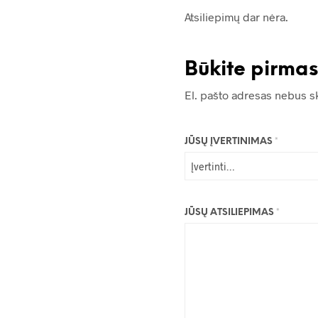
Atsiliepimų dar nėra.
Būkite pirma
El. pašto adresas nebus s
JŪSŲ ĮVERTINIMAS
*
JŪSŲ ATSILIEPIMAS
*