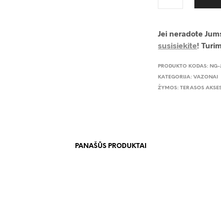
Jei neradote Jums
susisiekite
! Turi
PRODUKTO KODAS:
NG-
KATEGORIJA:
VAZONAI
ŽYMOS:
TERASOS AKSE
PANAŠŪS PRODUKTAI