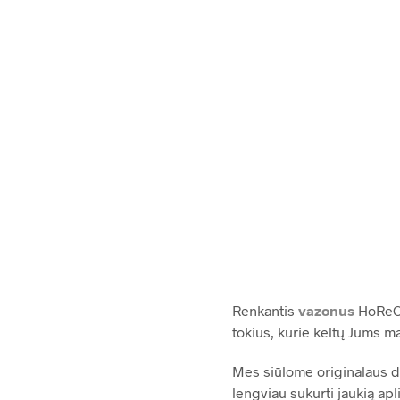
45.00
449.00
€
Renkantis
vazonus
HoReCa 
tokius, kurie keltų Jums m
Mes siūlome originalaus di
lengviau sukurti jaukią apl