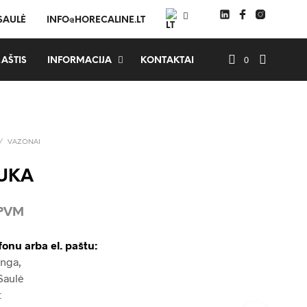
 SAULĖ
INFO@HORECALINE.LT
0
AŠTIS
INFORMACIJA
KONTAKTAI
/
VAZONAI
JUKA
 PVM
fonu arba el. paštu:
Inga,
Saulė
t