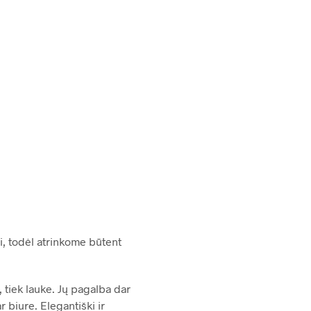
158.00
€
i, todėl atrinkome būtent
 tiek lauke. Jų pagalba dar
r biure. Elegantiški ir