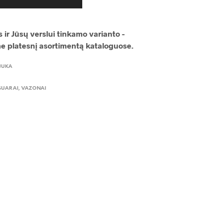
 ir Jūsų verslui tinkamo varianto -
me platesnį asortimentą kataloguose.
JUKA
SUARAI
,
VAZONAI