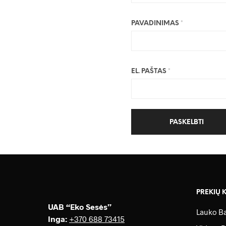
PAVADINIMAS
*
EL. PAŠTAS
*
PREKIŲ 
UAB “Eko Sesės”
Lauko Ba
Inga:
+370 688 73415