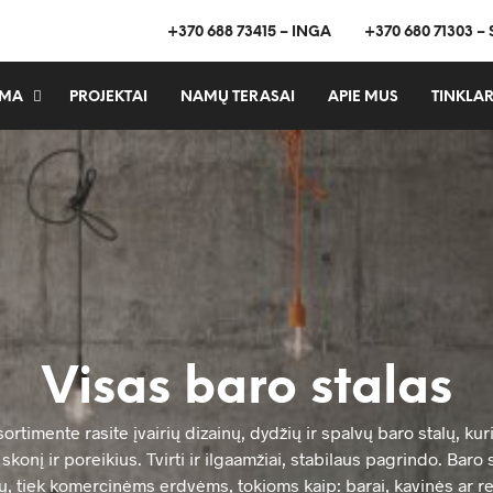
+370 688 73415 – INGA
+370 680 71303 –
MA
PROJEKTAI
NAMŲ TERASAI
APIE MUS
TINKLAR
Visas baro stalas
rtimente rasite įvairių dizainų, dydžių ir spalvų baro stalų, kuri
skonį ir poreikius. Tvirti ir ilgaamžiai, stabilaus pagrindo. Baro s
ų, tiek komercinėms erdvėms, tokioms kaip: barai, kavinės ar re