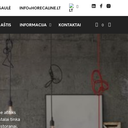
 SAULĖ
INFO@HORECALINE.LT
0
AŠTIS
INFORMACIJA
KONTAKTAI
e atitiks
talai tinka
storanai.