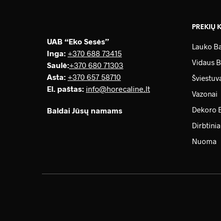
PREKIŲ 
UAB “Eko Sesės”
Lauko Ba
Inga:
+370 688 73415
Vidaus B
Saulė
:
+370 680 71303
Asta:
+370 657 58710
Šviestuv
El. paštas:
info@horecaline.lt
Vazonai
Dekoro 
Baldai Jūsų namams
Dirbtinia
Nuoma