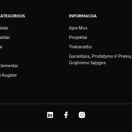
KATEGORIJOS
INFORMACIJA
ldai
Apie Mus
aldai
Projektai
ai
Tinklaraštis
Garantijos, Pristatymo Ir Prekių
Grąžinimo Sąlygos
Elementai
i Augalai