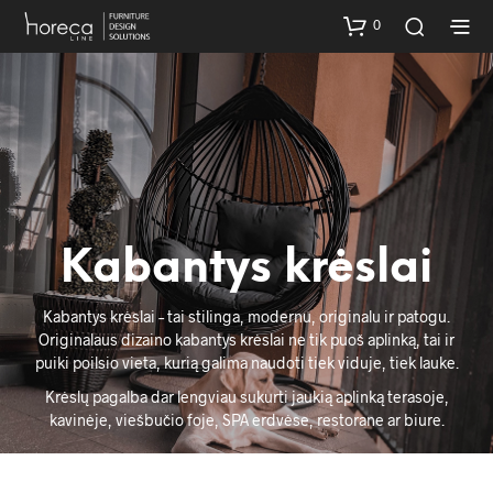
0
Kabantys krėslai
Kabantys krėslai – tai stilinga, modernu, originalu ir patogu.
Originalaus dizaino kabantys krėslai ne tik puoš aplinką, tai ir
puiki poilsio vieta, kurią galima naudoti tiek viduje, tiek lauke.
Krėslų pagalba dar lengviau sukurti jaukią aplinką terasoje,
kavinėje, viešbučio foje, SPA erdvėse, restorane ar biure.