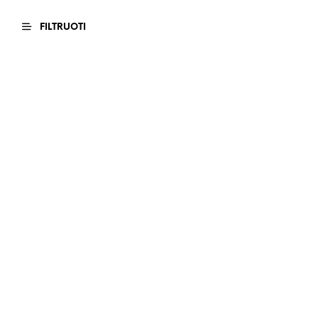
FILTRUOTI
79.00
€
459.00
€