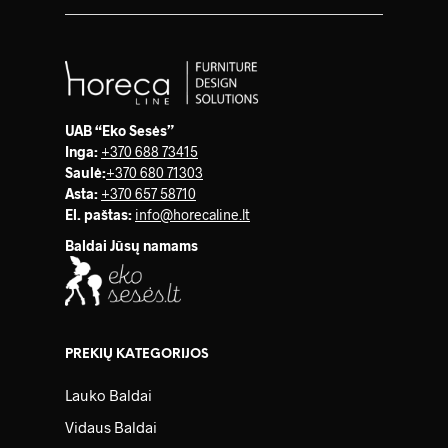
UAB “Eko Sesės”
Inga:
+370 688 73415
Saulė
:
+370 680 71303
Asta:
+370 657 58710
El. paštas:
info@horecaline.lt
Baldai Jūsų namams
PREKIŲ KATEGORIJOS
Lauko Baldai
Vidaus Baldai