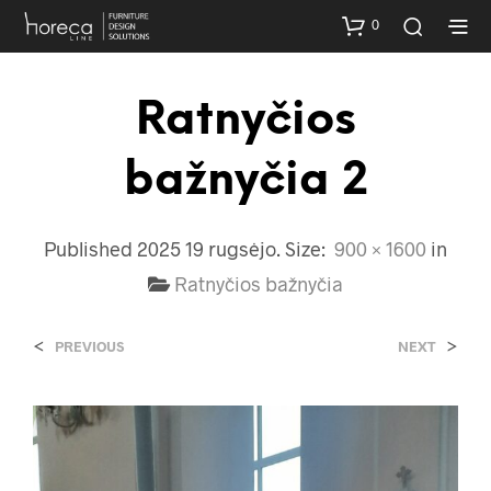
0
Ratnyčios
bažnyčia 2
Published
2025 19 rugsėjo
. Size:
900 × 1600
in
Ratnyčios bažnyčia
<
>
PREVIOUS
NEXT