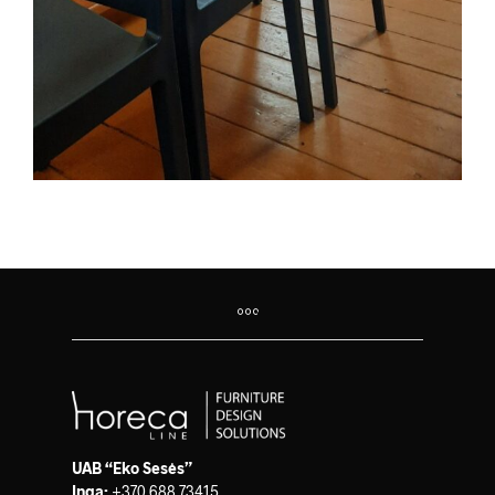
UAB “Eko Sesės”
Inga:
+370 688 73415