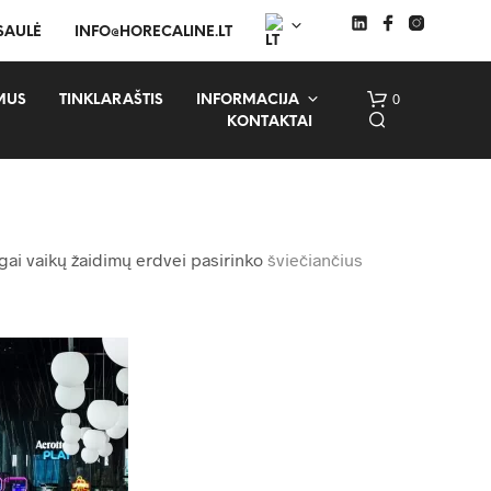
 SAULĖ
INFO@HORECALINE.LT
0
MUS
TINKLARAŠTIS
INFORMACIJA
KONTAKTAI
ngai vaikų žaidimų erdvei pasirinko
šviečiančius