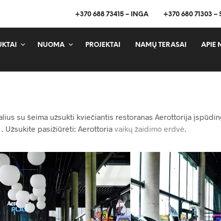
+370 688 73415 – INGA
+370 680 71303 –
KTAI
NUOMA
PROJEKTAI
NAMŲ TERASAI
APIE 
alius su šeima užsukti kviečiantis restoranas Aerottorija įspūdi
. Užsukite pasižiūrėti: Aerottoria
vaikų žaidimo erdvė
.