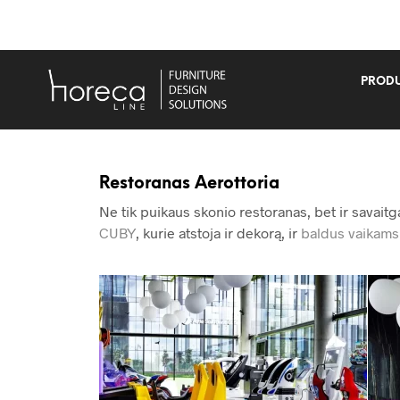
PRODU
Restoranas Aerottoria
Ne tik puikaus skonio restoranas, bet ir savaitg
CUBY
, kurie atstoja ir dekorą, ir
baldus vaikams