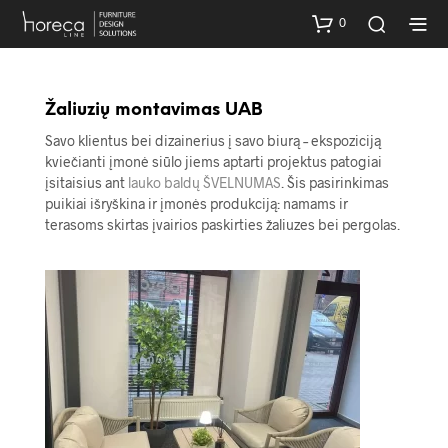
0
Žaliuzių montavimas UAB
Savo klientus bei dizainerius į savo biurą – ekspoziciją
kviečianti įmonė siūlo jiems aptarti projektus patogiai
įsitaisius ant
lauko baldų ŠVELNUMAS
. Šis pasirinkimas
puikiai išryškina ir įmonės produkciją: namams ir
terasoms skirtas įvairios paskirties žaliuzes bei pergolas.