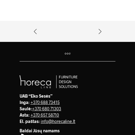
UAB “Eko Sesės”
Inga:
+370 688 73415
Saulė
:
+370 680 71303
Asta:
+370 657 58710
El. paštas:
info@horecaline.lt
Baldai Jūsų namams