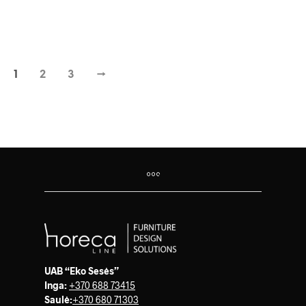
SKAITYKITE DAUGIAU
1
2
3
→
UAB “Eko Sesės”
Inga:
+370 688 73415
Saulė
:
+370 680 71303