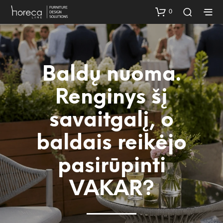
0
Baldų nuoma.
Renginys šį
savaitgalį, o
baldais reikėjo
pasirūpinti
VAKAR?