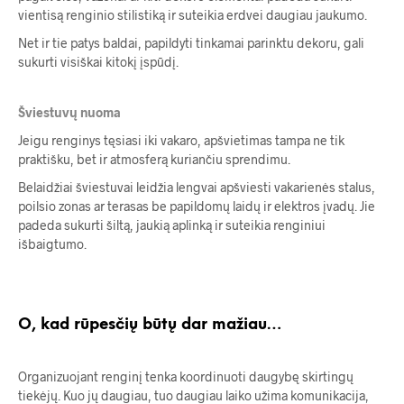
vientisą renginio stilistiką ir suteikia erdvei daugiau jaukumo.
Net ir tie patys baldai, papildyti tinkamai parinktu dekoru, gali
sukurti visiškai kitokį įspūdį.
Šviestuvų
nuoma
Jeigu renginys tęsiasi iki vakaro, apšvietimas tampa ne tik
praktišku, bet ir atmosferą kuriančiu sprendimu.
Belaidžiai šviestuvai leidžia lengvai apšviesti vakarienės stalus,
poilsio zonas ar terasas be papildomų laidų ir elektros įvadų. Jie
padeda sukurti šiltą, jaukią aplinką ir suteikia renginiui
išbaigtumo.
O,
kad
rūpesčių
būtų
dar
mažiau…
Organizuojant renginį tenka koordinuoti daugybę skirtingų
tiekėjų. Kuo jų daugiau, tuo daugiau laiko užima komunikacija,