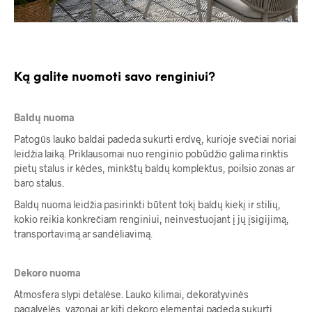
Ką
galite
nuomoti
savo
renginiui?
Baldų
nuoma
Patogūs lauko baldai padeda sukurti erdvę, kurioje svečiai noriai
leidžia laiką. Priklausomai nuo renginio pobūdžio galima rinktis
pietų stalus ir kėdes, minkštų baldų komplektus, poilsio zonas ar
baro stalus.
Baldų nuoma leidžia pasirinkti būtent tokį baldų kiekį ir stilių,
kokio reikia konkrečiam renginiui, neinvestuojant į jų įsigijimą,
transportavimą ar sandėliavimą.
Dekoro
nuoma
Atmosfera slypi detalėse. Lauko kilimai, dekoratyvinės
pagalvėlės, vazonai ar kiti dekoro elementai padeda sukurti