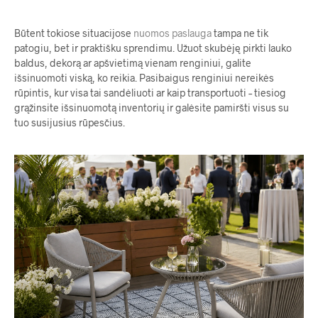
Būtent tokiose situacijose
nuomos paslauga
tampa ne tik
patogiu, bet ir praktišku sprendimu. Užuot skubėję pirkti lauko
baldus, dekorą ar apšvietimą vienam renginiui, galite
išsinuomoti viską, ko reikia. Pasibaigus renginiui nereikės
rūpintis, kur visa tai sandėliuoti ar kaip transportuoti – tiesiog
grąžinsite išsinuomotą inventorių ir galėsite pamiršti visus su
tuo susijusius rūpesčius.