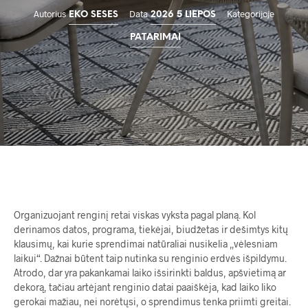
Autorius
Data
Kategorijoje
EKO SESES
2026 5 LIEPOS
PATARIMAI
Organizuojant renginį retai viskas vyksta pagal planą. Kol
derinamos datos, programa, tiekėjai, biudžetas ir dešimtys kitų
klausimų, kai kurie sprendimai natūraliai nusikelia „vėlesniam
laikui“. Dažnai būtent taip nutinka su renginio erdvės išpildymu.
Atrodo, dar yra pakankamai laiko išsirinkti baldus, apšvietimą ar
dekorą, tačiau artėjant renginio datai paaiškėja, kad laiko liko
gerokai mažiau, nei norėtųsi, o sprendimus tenka priimti greitai.