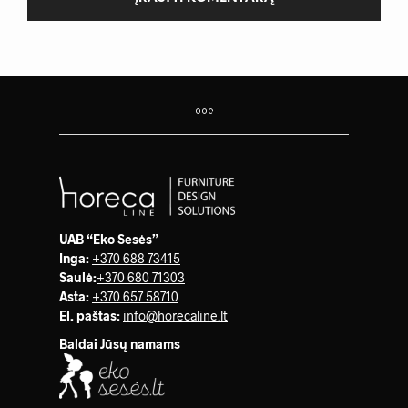
UAB “Eko Sesės”
Inga:
+370 688 73415
Saulė
:
+370 680 71303
Asta:
+370 657 58710
El. paštas:
info@horecaline.lt
Baldai Jūsų namams