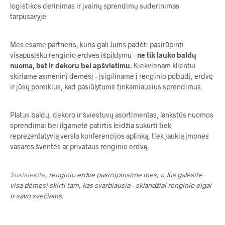
logistikos derinimas ir įvairių sprendimų suderinimas
tarpusavyje.
Mes esame partneris, kuris gali Jums padėti pasirūpinti
visapusišku renginio erdvės išpildymu –
ne tik lauko baldų
nuoma, bet ir dekoru bei apšvietimu.
Kiekvienam klientui
skiriame asmeninį dėmesį – įsigiliname į renginio pobūdį, erdvę
ir jūsų poreikius, kad pasiūlytume tinkamiausius sprendimus.
Platus baldų, dekoro ir šviestuvų asortimentas, lankstūs nuomos
sprendimai bei ilgametė patirtis leidžia sukurti tiek
reprezentatyvią verslo konferencijos aplinką, tiek jaukią įmonės
vasaros šventės ar privataus renginio erdvę.
Susisiekite,
renginio erdve pasirūpinsime mes, o Jūs galėsite
visą dėmesį skirti tam, kas svarbiausia – sklandžiai renginio eigai
ir savo svečiams.