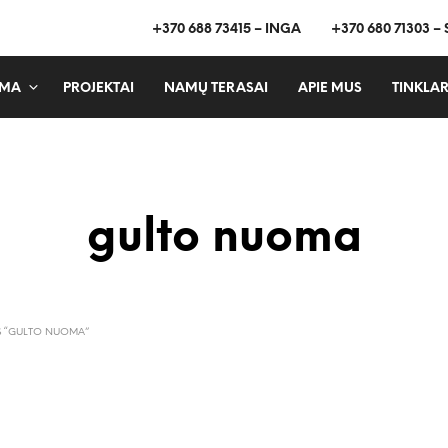
+370 688 73415 – INGA
+370 680 71303 –
MA
PROJEKTAI
NAMŲ TERASAI
APIE MUS
TINKLAR
gulto nuoma
S “GULTO NUOMA”