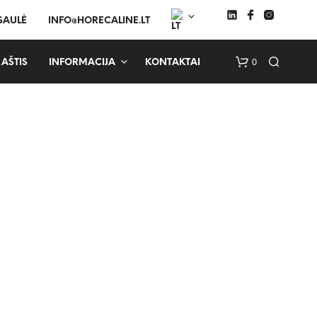
 SAULĖ
INFO@HORECALINE.LT
0
AŠTIS
INFORMACIJA
KONTAKTAI