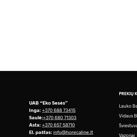
9.00
€
PREKIŲ 
UAB “Eko Sesės”
Lauko Ba
Inga:
+370 688 73415
Vidaus B
Saulė
:
+370 680 71303
Asta:
+370 657 58710
Šviestuv
El. paštas:
info@horecaline.lt
Vazonai