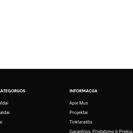
KATEGORIJOS
INFORMACIJA
ldai
Apie Mus
aldai
Projektai
ai
Tinklaraštis
Garantijos, Pristatymo Ir Prekių