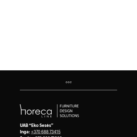
43.00
€
UAB “Eko Sesės”
Inga:
+370 688 73415