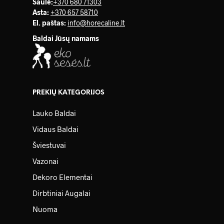
Saulė
:
+370 680 71303
Asta:
+370 657 58710
El. paštas:
info@horecaline.lt
Baldai Jūsų namams
PREKIŲ KATEGORIJOS
Lauko Baldai
Vidaus Baldai
Šviestuvai
Vazonai
Dekoro Elementai
Dirbtiniai Augalai
Nuoma