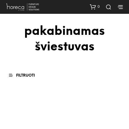
0
pakabinamas
šviestuvas
FILTRUOTI