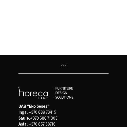
205.00
€
266.00
€
UAB “Eko Sesės”
Inga:
+370 688 73415
Saulė
:
+370 680 71303
Asta:
+370 657 58710