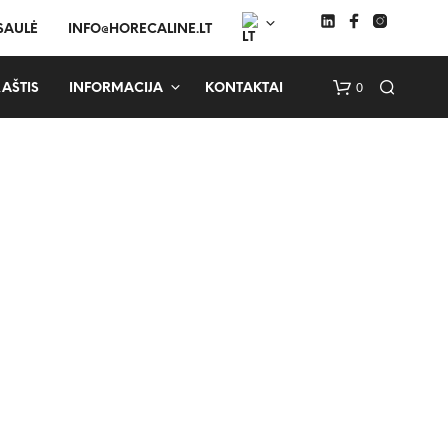
 SAULĖ
INFO@HORECALINE.LT
0
AŠTIS
INFORMACIJA
KONTAKTAI