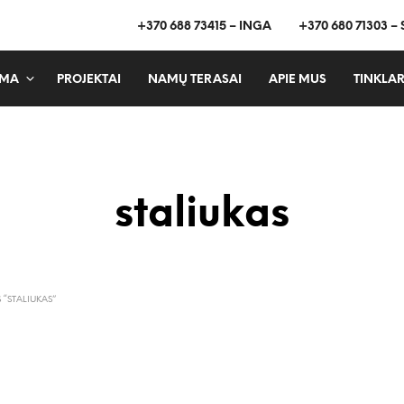
+370 688 73415 – INGA
+370 680 71303 –
MA
PROJEKTAI
NAMŲ TERASAI
APIE MUS
TINKLAR
staliukas
“STALIUKAS”