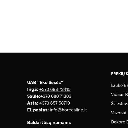
204.00
€
98.00
€
PREKIŲ 
UAB “Eko Sesės”
Lauko Ba
Inga:
+370 688 73415
Vidaus B
Saulė
:
+370 680 71303
Asta:
+370 657 58710
Šviestuv
El. paštas:
info@horecaline.lt
Vazonai
Dekoro 
Baldai Jūsų namams