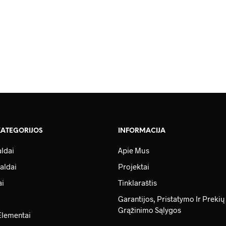
205.00
€
266.00
€
KATEGORIJOS
INFORMACIJA
ldai
Apie Mus
aldai
Projektai
ai
Tinklaraštis
Garantijos, Pristatymo Ir Prekių
Grąžinimo Sąlygos
Elementai