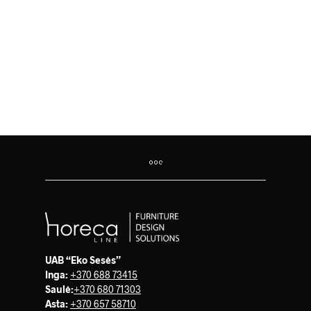
34.00
€
42.00
€
UAB “Eko Sesės”
Inga:
+370 688 73415
Saulė
:
+370 680 71303
Asta:
+370 657 58710