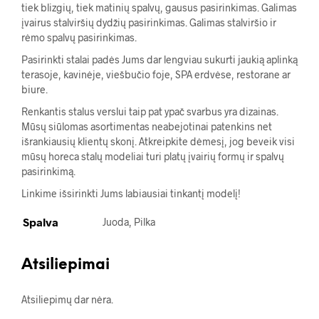
tiek blizgių, tiek matinių spalvų, gausus pasirinkimas. Galimas
įvairus stalviršių dydžių pasirinkimas. Galimas stalviršio ir
rėmo spalvų pasirinkimas.
Pasirinkti stalai padės Jums dar lengviau sukurti jaukią aplinką
terasoje, kavinėje, viešbučio foje, SPA erdvėse, restorane ar
biure.
Renkantis stalus verslui taip pat ypač svarbus yra dizainas.
Mūsų siūlomas asortimentas neabejotinai patenkins net
išrankiausių klientų skonį. Atkreipkite dėmesį, jog beveik visi
mūsų horeca stalų modeliai turi platų įvairių formų ir spalvų
pasirinkimą.
Linkime išsirinkti Jums labiausiai tinkantį modelį!
Spalva
Juoda, Pilka
Atsiliepimai
Atsiliepimų dar nėra.