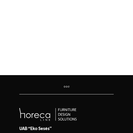
1,000.00
€
686.00
€
UAB “Eko Sesės”