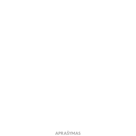
14.99
€
APRAŠYMAS