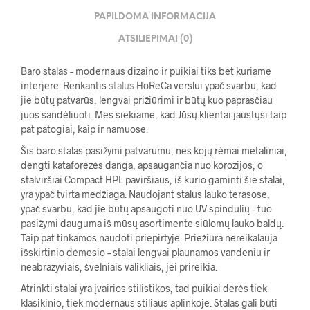
PAPILDOMA INFORMACIJA
ATSILIEPIMAI (0)
Baro stalas – modernaus dizaino ir puikiai tiks bet kuriame
interjere. Renkantis
stalus
HoReCa verslui ypač svarbu, kad
jie būtų patvarūs, lengvai prižiūrimi ir būtų kuo paprasčiau
juos sandėliuoti. Mes siekiame, kad Jūsų klientai jaustųsi taip
pat patogiai, kaip ir namuose.
Šis baro stalas pasižymi patvarumu, nes kojų rėmai metaliniai,
dengti kataforezės danga, apsaugančia nuo korozijos, o
stalviršiai Compact HPL paviršiaus, iš kurio gaminti šie stalai,
yra ypač tvirta medžiaga. Naudojant stalus lauko terasose,
ypač svarbu, kad jie būtų apsaugoti nuo UV spindulių – tuo
pasižymi dauguma iš mūsų asortimente siūlomų lauko baldų.
Taip pat tinkamos naudoti priepirtyje. Priežiūra nereikalauja
išskirtinio dėmesio – stalai lengvai plaunamos vandeniu ir
neabrazyviais, švelniais valikliais, jei prireikia.
Atrinkti stalai yra įvairios stilistikos, tad puikiai derės tiek
klasikinio, tiek modernaus stiliaus aplinkoje. Stalas gali būti