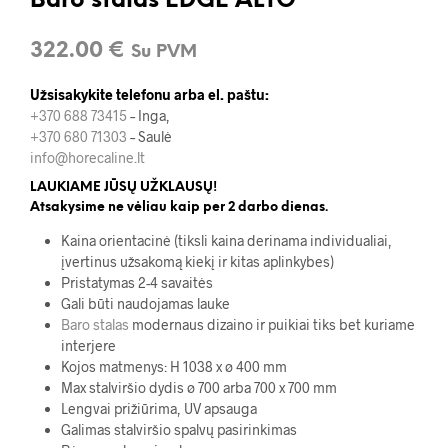
Baro stalas EDGE ALTO
322.00
€
Su PVM
Užsisakykite telefonu arba el. paštu:
+370 688 73415
– Inga,
+370 680 71303
– Saulė
info@horecaline.lt
LAUKIAME JŪSŲ UŽKLAUSŲ!
Atsakysime ne vėliau kaip per 2 darbo dienas.
Kaina orientacinė (tiksli kaina derinama individualiai,
įvertinus užsakomą kiekį ir kitas aplinkybes)
Pristatymas 2-4 savaitės
Gali būti naudojamas lauke
Baro stalas
modernaus dizaino ir puikiai tiks bet kuriame
interjere
Kojos matmenys: H 1038 x ø 400 mm
Max stalviršio dydis ø 700 arba 700 x 700 mm
Lengvai prižiūrima, UV apsauga
Galimas stalviršio spalvų pasirinkimas