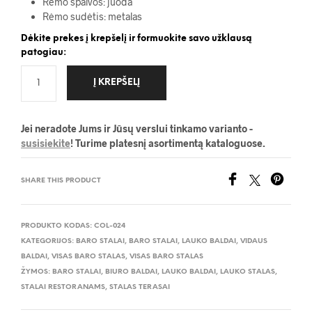
Rėmo spalvos: juoda
Rėmo sudėtis: metalas
Dėkite prekes į krepšelį ir formuokite savo užklausą
patogiau:
Į KREPŠELĮ
Jei neradote Jums ir Jūsų verslui tinkamo varianto -
susisiekite
! Turime platesnį asortimentą kataloguose.
SHARE THIS PRODUCT
PRODUKTO KODAS:
COL-024
KATEGORIJOS:
BARO STALAI
,
BARO STALAI
,
LAUKO BALDAI
,
VIDAUS
BALDAI
,
VISAS BARO STALAS
,
VISAS BARO STALAS
ŽYMOS:
BARO STALAI
,
BIURO BALDAI
,
LAUKO BALDAI
,
LAUKO STALAS
,
STALAI RESTORANAMS
,
STALAS TERASAI