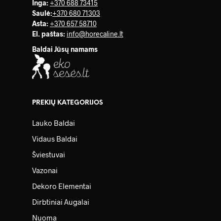
Inga:
+370 688 73415
Saulė
:
+370 680 71303
Asta:
+370 657 58710
El. paštas:
info@horecaline.lt
Baldai Jūsų namams
PREKIŲ KATEGORIJOS
Lauko Baldai
Vidaus Baldai
Šviestuvai
Vazonai
Dekoro Elementai
Dirbtiniai Augalai
Nuoma