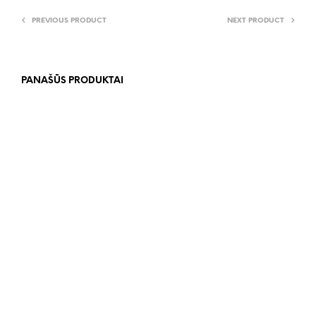
PREVIOUS PRODUCT
NEXT PRODUCT
PANAŠŪS PRODUKTAI
83.00
€
2,399.00
€