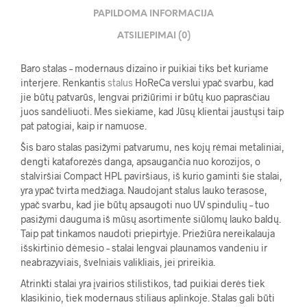
PAPILDOMA INFORMACIJA
ATSILIEPIMAI (0)
Baro stalas – modernaus dizaino ir puikiai tiks bet kuriame
interjere. Renkantis
stalus
HoReCa verslui ypač svarbu, kad
jie būtų patvarūs, lengvai prižiūrimi ir būtų kuo paprasčiau
juos sandėliuoti. Mes siekiame, kad Jūsų klientai jaustųsi taip
pat patogiai, kaip ir namuose.
Šis baro stalas pasižymi patvarumu, nes kojų rėmai metaliniai,
dengti kataforezės danga, apsaugančia nuo korozijos, o
stalviršiai Compact HPL paviršiaus, iš kurio gaminti šie stalai,
yra ypač tvirta medžiaga. Naudojant stalus lauko terasose,
ypač svarbu, kad jie būtų apsaugoti nuo UV spindulių – tuo
pasižymi dauguma iš mūsų asortimente siūlomų lauko baldų.
Taip pat tinkamos naudoti priepirtyje. Priežiūra nereikalauja
išskirtinio dėmesio – stalai lengvai plaunamos vandeniu ir
neabrazyviais, švelniais valikliais, jei prireikia.
Atrinkti stalai yra įvairios stilistikos, tad puikiai derės tiek
klasikinio, tiek modernaus stiliaus aplinkoje. Stalas gali būti