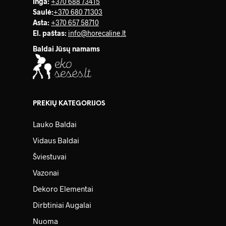
Inga:
+370 688 73415
Saulė
:
+370 680 71303
Asta:
+370 657 58710
El. paštas:
info@horecaline.lt
Baldai Jūsų namams
PREKIŲ KATEGORIJOS
Lauko Baldai
Vidaus Baldai
Šviestuvai
Vazonai
Dekoro Elementai
Dirbtiniai Augalai
Nuoma