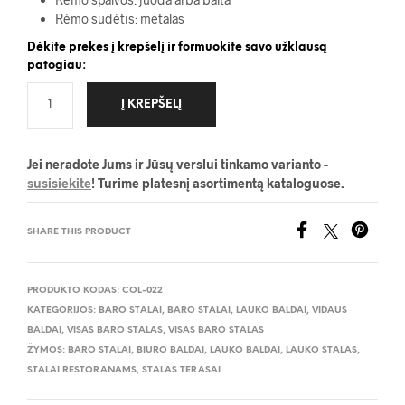
Rėmo sudėtis: metalas
Dėkite prekes į krepšelį ir formuokite savo užklausą
patogiau:
Į KREPŠELĮ
Jei neradote Jums ir Jūsų verslui tinkamo varianto -
susisiekite
! Turime platesnį asortimentą kataloguose.
SHARE THIS PRODUCT
PRODUKTO KODAS:
COL-022
KATEGORIJOS:
BARO STALAI
,
BARO STALAI
,
LAUKO BALDAI
,
VIDAUS
BALDAI
,
VISAS BARO STALAS
,
VISAS BARO STALAS
ŽYMOS:
BARO STALAI
,
BIURO BALDAI
,
LAUKO BALDAI
,
LAUKO STALAS
,
STALAI RESTORANAMS
,
STALAS TERASAI