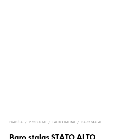
PRADŽIA
/
PRODUKTAI
/
LAUKO BALDAI
/
BARO STALAI
Baro stalas STATO ALTO