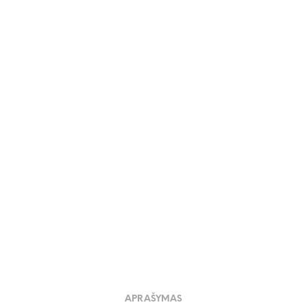
45.00
€
APRAŠYMAS