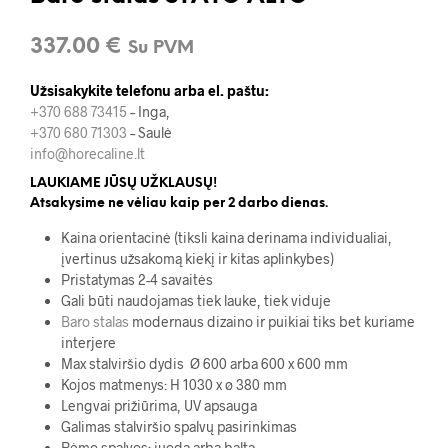
337.00
€
Su PVM
Užsisakykite telefonu arba el. paštu:
+370 688 73415
– Inga,
+370 680 71303
– Saulė
info@horecaline.lt
LAUKIAME JŪSŲ UŽKLAUSŲ!
Atsakysime ne vėliau kaip per 2 darbo dienas.
Kaina orientacinė (tiksli kaina derinama individualiai,
įvertinus užsakomą kiekį ir kitas aplinkybes)
Pristatymas 2-4 savaitės
Gali būti naudojamas tiek lauke, tiek viduje
Baro stalas
modernaus dizaino ir puikiai tiks bet kuriame
interjere
Max stalviršio dydis Ø 600 arba 600 x 600 mm
Kojos matmenys: H 1030 x ø 380 mm
Lengvai prižiūrima, UV apsauga
Galimas stalviršio spalvų pasirinkimas
Rėmo spalvos: juoda arba balta