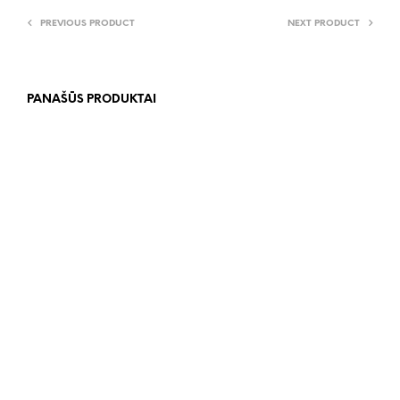
PREVIOUS PRODUCT
NEXT PRODUCT
PANAŠŪS PRODUKTAI
83.00
€
542.00
€