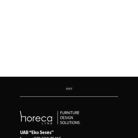
686.00
€
1,000.00
€
UAB “Eko Sesės”