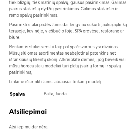
tiek blizgių, tiek matinių spalvų, gausus pasirinkimas. Galimas
įvairus stalviršių dydžių pasirinkimas. Galimas stalviršio ir
rėmo spalvų pasirinkimas.
Pasirinkti stalai padės Jums dar lengviau sukurti jaukią aplinką
terasoje, kavinėje, viešbučio foje, SPA erdvėse, restorane ar
biure.
Renkantis stalus verslui taip pat ypač svarbus yra dizainas.
Mūsų siūlomas asortimentas neabejotinai patenkins net
išrankiausių klientų skonį. Atkreipkite dėmesį, jog beveik visi
mūsų horeca stalų modeliai turi platų įvairių formų ir spalvų
pasirinkimą.
Linkime išsirinkti Jums labiausiai tinkantį modelį!
Spalva
Balta, Juoda
Atsiliepimai
Atsiliepimų dar nėra.