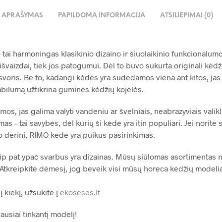
APRAŠYMAS
PAPILDOMA INFORMACIJA
ATSILIEPIMAI (0)
 tai harmoningas klasikinio dizaino ir šiuolaikinio funkcionalu
išvaizdai, tiek jos patogumui. Dėl to buvo sukurta originali kė
svoris. Be to, kadangi kėdės yra sudedamos viena ant kitos, jas 
tabilumą užtikrina guminės kėdžių kojelės.
mos, jas galima valyti vandeniu ar švelniais, neabrazyviais valik
s – tai savybės, dėl kurių ši kėdė yra itin populiari. Jei norite 
o derinį, RIMO kėdė yra puikus pasirinkimas.
ip pat ypač svarbus yra dizainas. Mūsų siūlomas asortimentas 
 Atkreipkite dėmesį, jog beveik visi mūsų horeca kėdžių modeliai
į kiekį, užsukite į
ekoseses.lt
iausiai tinkantį modelį!