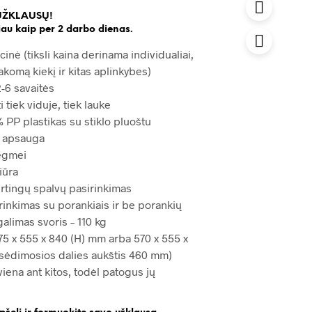
UŽKLAUSŲ!
au kaip per 2 darbo dienas.
cinė (tiksli kaina derinama individualiai,
akomą kiekį ir kitas aplinkybes)
-6 savaitės
i tiek viduje, tiek lauke
 PP plastikas su stiklo pluoštu
ų apsauga
ėgmei
iūra
irtingų spalvų pasirinkimas
rinkimas su porankiais ir be porankių
alimas svoris – 110 kg
5 x 555 x 840 (H) mm arba 570 x 555 x
sėdimosios dalies aukštis 460 mm)
ena ant kitos, todėl patogus jų