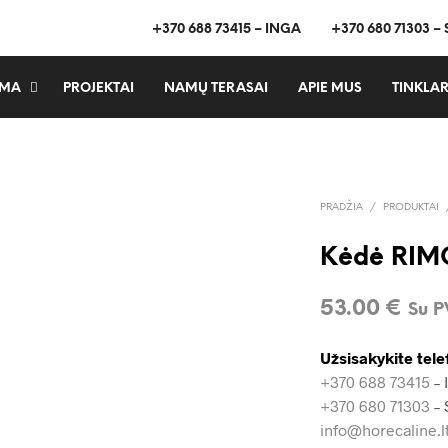
+370 688 73415 – INGA
+370 680 71303 –
MA
PROJEKTAI
NAMŲ TERASAI
APIE MUS
TINKLAR
PRADŽIA
/
PRODUKTAI
Kėdė RIM
53.00
€
Su 
Užsisakykite tele
+370 688 73415
– 
+370 680 71303
– 
info@horecaline.l