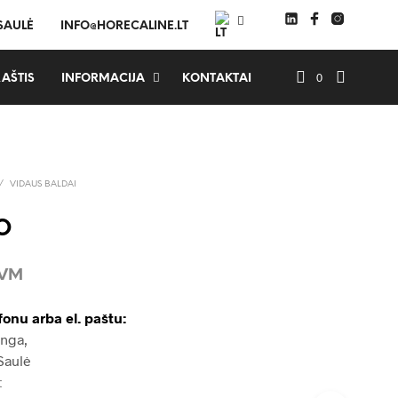
 SAULĖ
INFO@HORECALINE.LT
0
AŠTIS
INFORMACIJA
KONTAKTAI
/
VIDAUS BALDAI
O
PVM
fonu arba el. paštu:
Inga,
Saulė
t