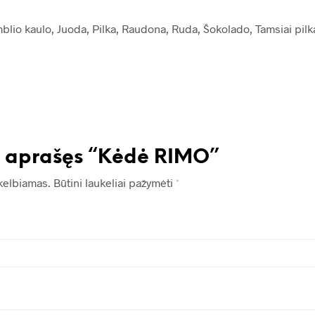
blio kaulo, Juoda, Pilka, Raudona, Ruda, Šokolado, Tamsiai pilk
s aprašęs “Kėdė RIMO”
kelbiamas.
Būtini laukeliai pažymėti
*