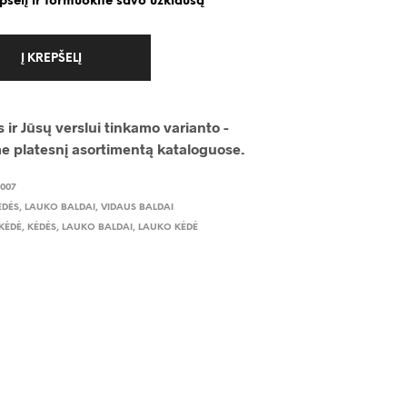
epšelį ir formuokite savo užklausą
Į KREPŠELĮ
 ir Jūsų verslui tinkamo varianto -
me platesnį asortimentą kataloguose.
-007
ĖDĖS
,
LAUKO BALDAI
,
VIDAUS BALDAI
KĖDĖ
,
KĖDĖS
,
LAUKO BALDAI
,
LAUKO KĖDĖ