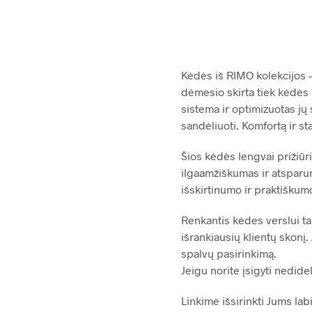
Kėdės iš RIMO kolekcijos –
dėmesio skirta tiek kėdės 
sistema ir optimizuotas jų 
sandėliuoti. Komfortą ir s
Šios kėdės lengvai prižiūri
ilgaamžiškumas ir atsparuma
išskirtinumo ir praktiškum
Renkantis kėdes verslui ta
išrankiausių klientų skonį.
spalvų pasirinkimą.
Jeigu norite įsigyti nedidel
Linkime išsirinkti Jums lab