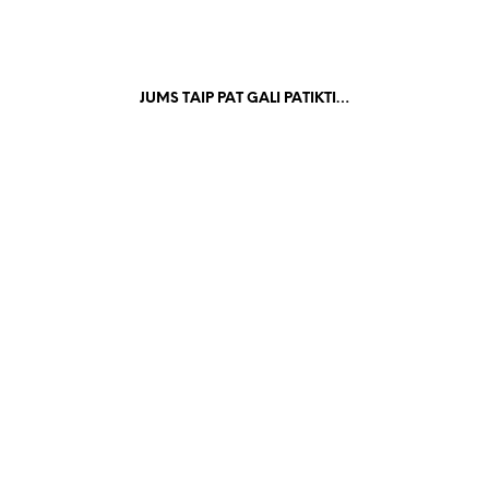
JUMS TAIP PAT GALI PATIKTI…
00
€
1,181.00
€
80.00
€