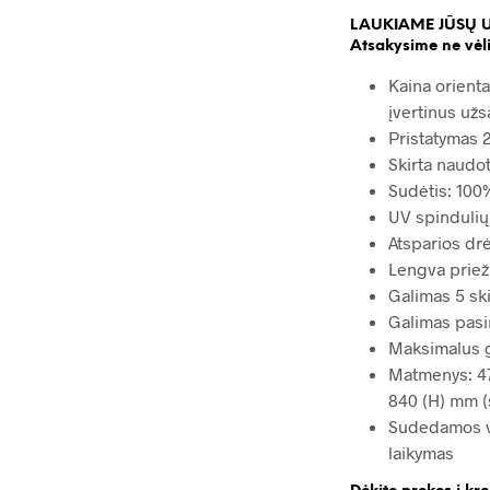
LAUKIAME JŪSŲ 
Atsakysime ne vėli
Kaina orienta
įvertinus užs
Pristatymas 2
Skirta naudot
Sudėtis: 100%
UV spinduli
Atsparios dr
Lengva priež
Galimas 5 sk
Galimas pasi
Maksimalus g
Matmenys: 47
840 (H) mm (
Sudedamos vi
laikymas