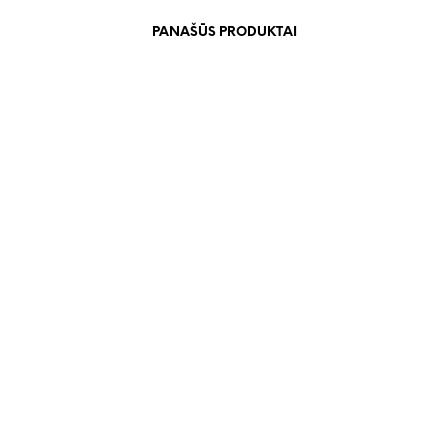
PANAŠŪS PRODUKTAI
110.00
€
75.00
€
.00
€