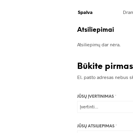
Spalva
Dram
Atsiliepimai
Atsiliepimų dar nėra.
Būkite pirma
El. pašto adresas nebus s
JŪSŲ ĮVERTINIMAS
*
JŪSŲ ATSILIEPIMAS
*