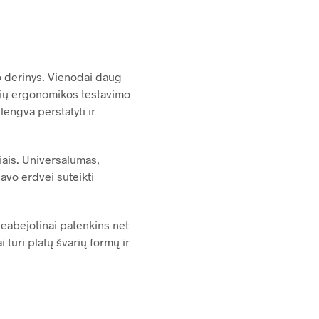
mo derinys. Vienodai daug
džių ergonomikos testavimo
lengva perstatyti ir
liais. Universalumas,
savo erdvei suteikti
neabejotinai patenkins net
 turi platų švarių formų ir