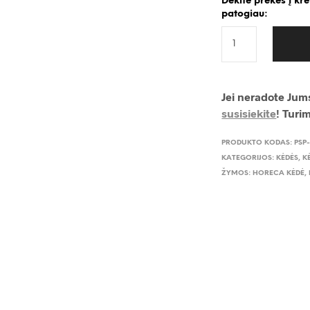
Dėkite prekes į kr
patogiau:
Jei neradote Jums
susisiekite
! Turi
PRODUKTO KODAS:
PSP
KATEGORIJOS:
KĖDĖS
,
K
ŽYMOS:
HORECA KĖDĖ
,