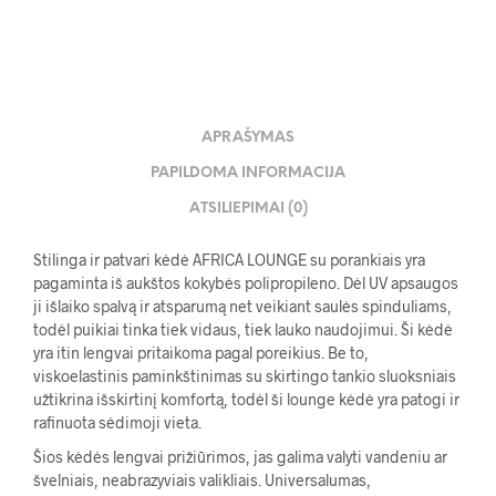
APRAŠYMAS
PAPILDOMA INFORMACIJA
ATSILIEPIMAI (0)
Stilinga ir patvari kėdė AFRICA LOUNGE su porankiais yra
pagaminta iš aukštos kokybės polipropileno. Dėl UV apsaugos
ji išlaiko spalvą ir atsparumą net veikiant saulės spinduliams,
todėl puikiai tinka tiek vidaus, tiek lauko naudojimui. Ši kėdė
yra itin lengvai pritaikoma pagal poreikius. Be to,
viskoelastinis paminkštinimas su skirtingo tankio sluoksniais
užtikrina išskirtinį komfortą, todėl ši lounge kėdė yra patogi ir
rafinuota sėdimoji vieta.
Šios kėdės lengvai prižiūrimos, jas galima valyti vandeniu ar
švelniais, neabrazyviais valikliais. Universalumas,