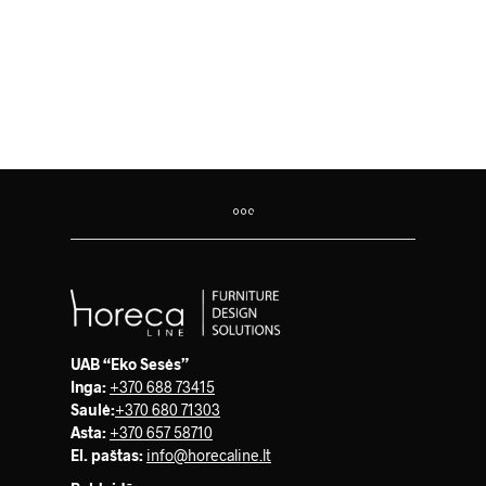
1,181.00
€
UAB “Eko Sesės”
Inga:
+370 688 73415
Saulė
:
+370 680 71303
Asta:
+370 657 58710
El. paštas:
info@horecaline.lt