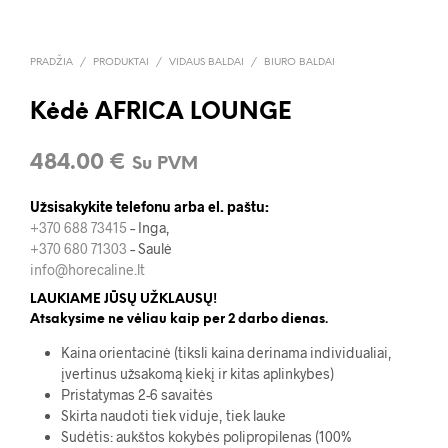
PRADŽIA
/
PRODUKTAI
/
VIDAUS BALDAI
/
BIURO BALDAI
Kėdė AFRICA LOUNGE
484.00
€
Su PVM
Užsisakykite telefonu arba el. paštu:
+370 688 73415
– Inga,
+370 680 71303
– Saulė
info@horecaline.lt
LAUKIAME JŪSŲ UŽKLAUSŲ!
Atsakysime ne vėliau kaip per 2 darbo dienas.
Kaina orientacinė (tiksli kaina derinama individualiai,
įvertinus užsakomą kiekį ir kitas aplinkybes)
Pristatymas 2-6 savaitės
Skirta naudoti tiek viduje, tiek lauke
Sudėtis: aukštos kokybės polipropilenas (100%