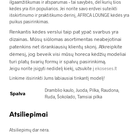
ilgaamžiškumas ir atsparumas – tai savybės, dėl kurių šios
kėdės yra itin populiarios. Jei norite savo erdvei suteikti
išskirtinumo ir praktiškumo derinį, AFRICA LOUNGE kėdės yra
puikus pasirinkimas.
Renkantis kėdes verslui taip pat ypač svarbus yra
dizainas. Mūsų siūlomas asortimentas neabejotinai
patenkins net išrankiausių klientų skonį. Atkreipkite
dėmesį, jog beveik visi mūsų horeca kėdžių modeliai
turi platų švarių formų ir spalvų pasirinkimą.
Jeigu norite įsigyti nedidelį kiekį, užsukite į
ekoseses.lt
Linkime išsirinkti Jums labiausiai tinkantį modelį!
Dramblio kaulo, Juoda, Pilka, Raudona,
Spalva
Ruda, Šokolado, Tamsiai pilka
Atsiliepimai
Atsiliepimų dar nėra.