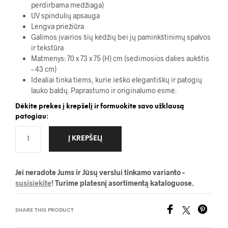
perdirbama medžiaga)
UV spindulių apsauga
Lengva priežiūra
Galimos įvairios šių kėdžių bei jų paminkštinimų spalvos
ir tekstūra
Matmenys: 70 x 73 x 75 (H) cm (sėdimosios dalies aukštis
– 43 cm)
Idealiai tinka tiems, kurie ieško elegantiškų ir patogių
lauko baldų. Paprastumo ir originalumo esmė.
Dėkite prekes į krepšelį ir formuokite savo užklausą
patogiau:
Į KREPŠELĮ
Jei neradote Jums ir Jūsų verslui tinkamo varianto -
susisiekite
! Turime platesnį asortimentą kataloguose.
SHARE THIS PRODUCT