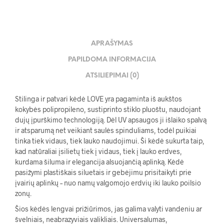
APRAŠYMAS
PAPILDOMA INFORMACIJA
ATSILIEPIMAI (0)
Stilinga ir patvari kėdė LOVE yra pagaminta iš aukštos
kokybės polipropileno, sustiprinto stiklo pluoštu, naudojant
dujų įpurškimo technologiją. Dėl UV apsaugos ji išlaiko spalvą
ir atsparumą net veikiant saulės spinduliams, todėl puikiai
tinka tiek vidaus, tiek lauko naudojimui. Ši kėdė sukurta taip,
kad natūraliai įsilietų tiek į vidaus, tiek į lauko erdves,
kurdama šiluma ir elegancija alsuojančią aplinką. Kėdė
pasižymi plastiškais siluetais ir gebėjimu prisitaikyti prie
įvairių aplinkų – nuo namų valgomojo erdvių iki lauko poilsio
zonų.
Šios kėdės lengvai prižiūrimos, jas galima valyti vandeniu ar
švelniais, neabrazyviais valikliais. Universalumas,