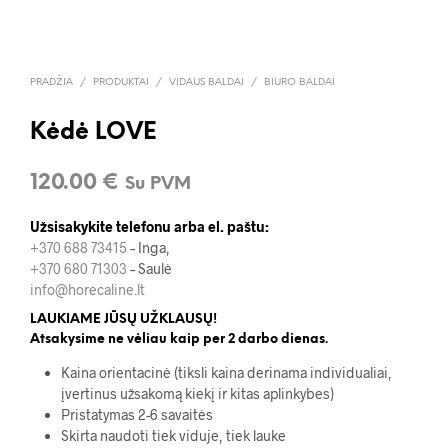
PRADŽIA
/
PRODUKTAI
/
VIDAUS BALDAI
/
BIURO BALDAI
Kėdė LOVE
120.00
€
Su PVM
Užsisakykite telefonu arba el. paštu:
+370 688 73415
– Inga,
+370 680 71303
– Saulė
info@horecaline.lt
LAUKIAME JŪSŲ UŽKLAUSŲ!
Atsakysime ne vėliau kaip per 2 darbo dienas.
Kaina orientacinė (tiksli kaina derinama individualiai,
įvertinus užsakomą kiekį ir kitas aplinkybes)
Pristatymas 2-6 savaitės
Skirta naudoti tiek viduje, tiek lauke