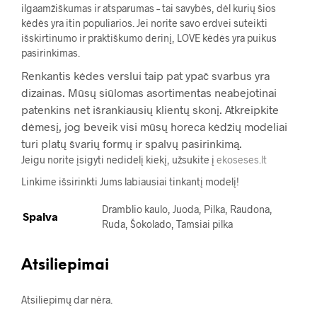
ilgaamžiškumas ir atsparumas – tai savybės, dėl kurių šios
kėdės yra itin populiarios. Jei norite savo erdvei suteikti
išskirtinumo ir praktiškumo derinį, LOVE kėdės yra puikus
pasirinkimas.
Renkantis kėdes verslui taip pat ypač svarbus yra
dizainas. Mūsų siūlomas asortimentas neabejotinai
patenkins net išrankiausių klientų skonį. Atkreipkite
dėmesį, jog beveik visi mūsų horeca kėdžių modeliai
turi platų švarių formų ir spalvų pasirinkimą.
Jeigu norite įsigyti nedidelį kiekį, užsukite į
ekoseses.lt
Linkime išsirinkti Jums labiausiai tinkantį modelį!
Dramblio kaulo, Juoda, Pilka, Raudona,
Spalva
Ruda, Šokolado, Tamsiai pilka
Atsiliepimai
Atsiliepimų dar nėra.