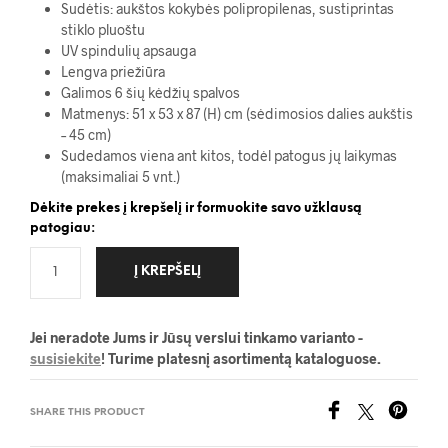
Sudėtis: aukštos kokybės polipropilenas, sustiprintas
stiklo pluoštu
UV spindulių apsauga
Lengva priežiūra
Galimos 6 šių kėdžių spalvos
Matmenys: 51 x 53 x 87 (H) cm (sėdimosios dalies aukštis
– 45 cm)
Sudedamos viena ant kitos, todėl patogus jų laikymas
(maksimaliai 5 vnt.)
Dėkite prekes į krepšelį ir formuokite savo užklausą
patogiau:
Į KREPŠELĮ
Jei neradote Jums ir Jūsų verslui tinkamo varianto -
susisiekite
! Turime platesnį asortimentą kataloguose.
SHARE THIS PRODUCT