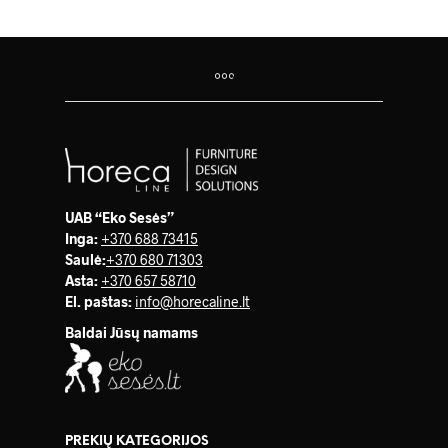
UAB “Eko Sesės”
Inga:
+370 688 73415
Saulė
:
+370 680 71303
Asta:
+370 657 58710
El. paštas:
info@horecaline.lt
Baldai Jūsų namams
PREKIŲ KATEGORIJOS