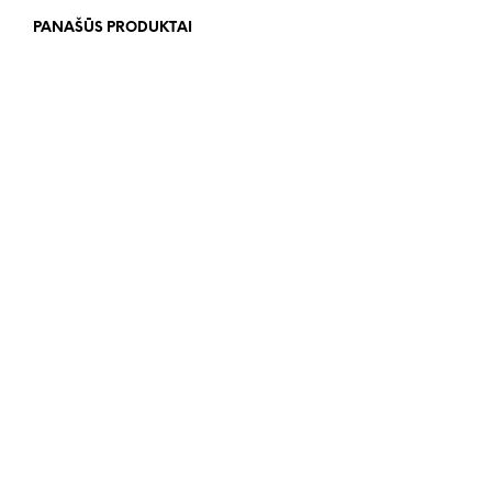
PANAŠŪS PRODUKTAI
45.00
€
14.99
€