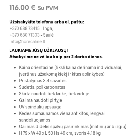
116.00
€
Su PVM
Užsisakykite telefonu arba el. paštu:
+370 688 73415
– Inga,
+370 680 71303
– Saulė
info@horecaline.lt
LAUKIAME JŪSŲ UŽKLAUSŲ!
Atsakysime ne vėliau kaip per 2 darbo dienas.
Kaina orientacinė (tiksli kaina derinama individualiai,
įvertinus užsakomą kiekį ir kitas aplinkybes)
Pristatymas 2-4 savaitės
Sudėtis: polikarbonatas
Skirta naudoti tiek lauke, tiek viduje
Galima naudoti pirtyje
UV spindulių apsauga
Kėdės sumaunamos viena ant kitos, lengvai
sandėliuojamos
Galimas didelis spalvų pasirinkimas (matinių ar blizgių)
H 79 x W 49 x L 50 Hs 46 cm, svoris 4,18 kg