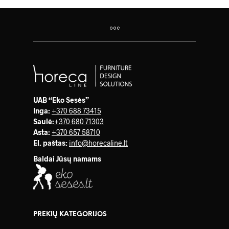
UAB “Eko Sesės”
Inga:
+370 688 73415
Saulė
:
+370 680 71303
Asta:
+370 657 58710
El. paštas:
info@horecaline.lt
Baldai Jūsų namams
PREKIŲ KATEGORIJOS