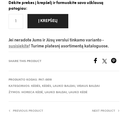
Dėkite prekes į krepšelį ir formuokite savo užklausą
patogiau:
Į KREPŠELĮ
Jei neradote Jums ir Jūsų verslui tinkamo varianto -
susisiekite
! Turime platesnį asortimentą kataloguose.
SHARE THIS PRODUCT
PRODUKTO KODAS:
PAT-0018
KATEGORIJOS:
KĖDĖS
,
KĖDĖS
,
LAUKO BALDAI
,
VIDAUS BALDAI
ŽYMOS:
HORECA KĖDĖ
,
LAUKO BALDAI
,
LAUKO KĖDĖ
PREVIOUS PRODUCT
NEXT PRODUCT