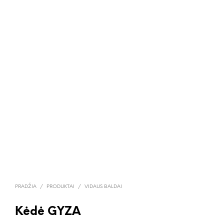
PRADŽIA
/
PRODUKTAI
/
VIDAUS BALDAI
Kėdė GYZA