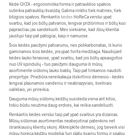
Kėdė GYZA – ergonomiška forma ir patrauklios spalvos
suteikia patrauklią išvaizdą. Galima rinktis tiek matinės, tiek
blizgios spalvos. Renkantis
kėdes
HoReCa verslui ypač
svarbu, kad jos būtų patvarios, lengvai prižiūrimos ir būtų kuo
paprasčiau jas sandėliuoti. Mes siekiame, kad Jūsų klientai
jaustųsi taip pat patogiai, kaip ir namuose.
Šios kėdės pasižymi patvarumu, nes polikarbonatas, iš kurio
gaminamos šios kėdės, yra ypač tvirta medžiaga. Naudojant
kėdes lauko terasose, ypač svarbu, kad jos būtų apsaugotos
nuo UV spindulių – tuo pasižymi dauguma iš mūsų
asortimente siūlomų lauko baldų. Taip pat tinkamos naudoti
priepirtyje. Priežiūra nereikalauja išskirtinio dėmesio – kėdės
lengvai plaunamos vandeniu ir neabrazyviais, švelniais
valikliais, jei prireikia.
Dauguma mūsų siūlomų kėdžių susideda viena ant kitos,
tokiu būdu neužima daug erdvės, kai reikia sandėliuoti.
Renkantis kėdes verslui taip pat ypač svarbus yra dizainas.
Mūsų siūlomas asortimentas neabejotinai patenkins net
išrankiausių klientų skonį. Atkreipkite dėmesį, jog beveik visi
mūsų horeca kėdžių modeliai turi platų švairių formų ir spalvų