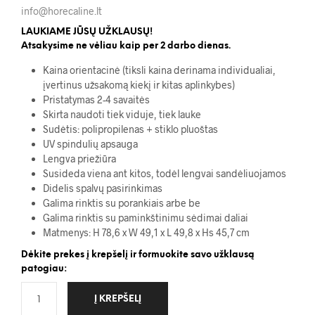
info@horecaline.lt
LAUKIAME JŪSŲ UŽKLAUSŲ!
Atsakysime ne vėliau kaip per 2 darbo dienas.
Kaina orientacinė (tiksli kaina derinama individualiai,
įvertinus užsakomą kiekį ir kitas aplinkybes)
Pristatymas 2-4 savaitės
Skirta naudoti tiek viduje, tiek lauke
Sudėtis: polipropilenas + stiklo pluoštas
UV spindulių apsauga
Lengva priežiūra
Susideda viena ant kitos, todėl lengvai sandėliuojamos
Didelis spalvų pasirinkimas
Galima rinktis su porankiais arbe be
Galima rinktis su paminkštinimu sėdimai daliai
Matmenys: H 78,6 x W 49,1 x L 49,8 x Hs 45,7 cm
Dėkite prekes į krepšelį ir formuokite savo užklausą
patogiau:
Į KREPŠELĮ