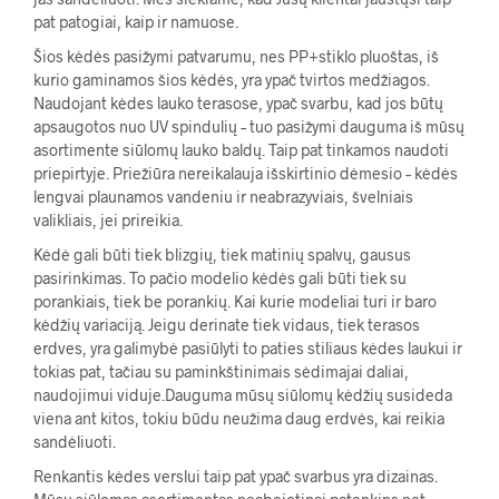
pat patogiai, kaip ir namuose.
Šios kėdės pasižymi patvarumu, nes PP+stiklo pluoštas, iš
kurio gaminamos šios kėdės, yra ypač tvirtos medžiagos.
Naudojant kėdes lauko terasose, ypač svarbu, kad jos būtų
apsaugotos nuo UV spindulių – tuo pasižymi dauguma iš mūsų
asortimente siūlomų lauko baldų. Taip pat tinkamos naudoti
priepirtyje. Priežiūra nereikalauja išskirtinio dėmesio – kėdės
lengvai plaunamos vandeniu ir neabrazyviais, švelniais
valikliais, jei prireikia.
Kėdė gali būti tiek blizgių, tiek matinių spalvų, gausus
pasirinkimas. To pačio modelio kėdės gali būti tiek su
porankiais, tiek be porankių. Kai kurie modeliai turi ir baro
kėdžių variaciją. Jeigu derinate tiek vidaus, tiek terasos
erdves, yra galimybė pasiūlyti to paties stiliaus kėdes laukui ir
tokias pat, tačiau su paminkštinimais sėdimajai daliai,
naudojimui viduje.Dauguma mūsų siūlomų kėdžių susideda
viena ant kitos, tokiu būdu neužima daug erdvės, kai reikia
sandėliuoti.
Renkantis kėdes verslui taip pat ypač svarbus yra dizainas.