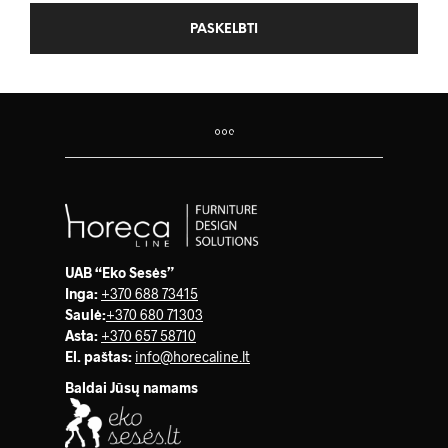
UAB “Eko Sesės”
Inga:
+370 688 73415
Saulė
:
+370 680 71303
Asta:
+370 657 58710
El. paštas:
info@horecaline.lt
Baldai Jūsų namams