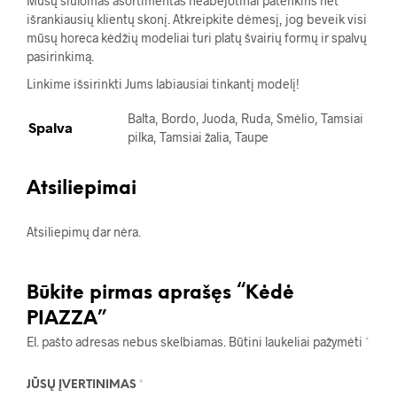
Mūsų siūlomas asortimentas neabejotinai patenkins net
išrankiausių klientų skonį. Atkreipkite dėmesį, jog beveik visi
mūsų horeca kėdžių modeliai turi platų švairių formų ir spalvų
pasirinkimą.
Linkime išsirinkti Jums labiausiai tinkantį modelį!
Balta, Bordo, Juoda, Ruda, Smėlio, Tamsiai
Spalva
pilka, Tamsiai žalia, Taupe
Atsiliepimai
Atsiliepimų dar nėra.
Būkite pirmas aprašęs “Kėdė
PIAZZA”
El. pašto adresas nebus skelbiamas.
Būtini laukeliai pažymėti
*
JŪSŲ ĮVERTINIMAS
*