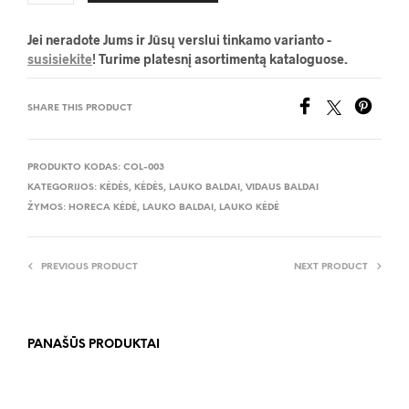
Jei neradote Jums ir Jūsų verslui tinkamo varianto -
susisiekite
! Turime platesnį asortimentą kataloguose.
SHARE THIS PRODUCT
PRODUKTO KODAS:
COL-003
KATEGORIJOS:
KĖDĖS
,
KĖDĖS
,
LAUKO BALDAI
,
VIDAUS BALDAI
ŽYMOS:
HORECA KĖDĖ
,
LAUKO BALDAI
,
LAUKO KĖDĖ
PREVIOUS PRODUCT
NEXT PRODUCT
PANAŠŪS PRODUKTAI