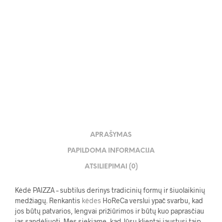
45.00
€
APRAŠYMAS
PAPILDOMA INFORMACIJA
ATSILIEPIMAI (0)
Kėdė PAIZZA – subtilus derinys tradicinių formų ir šiuolaikinių
medžiagų.
Renkantis
kėdes
HoReCa verslui ypač svarbu, kad
jos būtų patvarios, lengvai prižiūrimos ir būtų kuo paprasčiau
jas sandėliuoti. Mes siekiame, kad Jūsų klientai jaustųsi taip