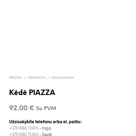
PRADŽIA
/
PRODUKTAI
/
VIDAUS BALDAI
Kėdė PIAZZA
92.00
€
Su PVM
Užsisakykite telefonu arba el. paštu:
+370 688 73415
– Inga,
+370 680 71303
– Saulė