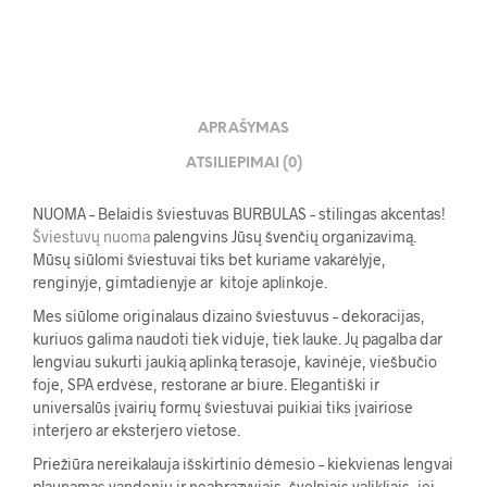
APRAŠYMAS
ATSILIEPIMAI (0)
NUOMA – Belaidis šviestuvas BURBULAS – stilingas akcentas!
Šviestuvų nuoma
palengvins Jūsų švenčių organizavimą.
Mūsų siūlomi šviestuvai tiks bet kuriame vakarėlyje,
renginyje, gimtadienyje ar kitoje aplinkoje.
Mes siūlome originalaus dizaino šviestuvus – dekoracijas,
kuriuos galima naudoti tiek viduje, tiek lauke. Jų pagalba dar
lengviau sukurti jaukią aplinką terasoje, kavinėje, viešbučio
foje, SPA erdvėse, restorane ar biure. Elegantiški ir
universalūs įvairių formų šviestuvai puikiai tiks įvairiose
interjero ar eksterjero vietose.
Priežiūra nereikalauja išskirtinio dėmesio – kiekvienas lengvai
plaunamas vandeniu ir neabrazyviais, švelniais valikliais, jei