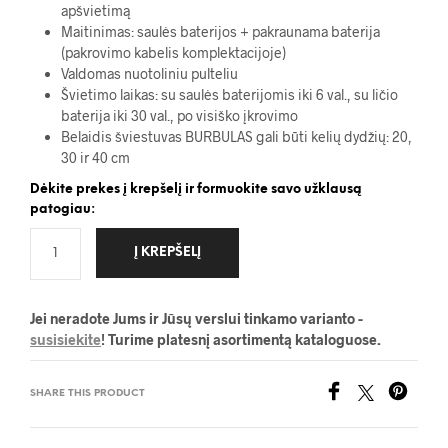
apšvietimą
Maitinimas: saulės baterijos + pakraunama baterija
(pakrovimo kabelis komplektacijoje)
Valdomas nuotoliniu pulteliu
Švietimo laikas: su saulės baterijomis iki 6 val., su ličio
baterija iki 30 val., po visiško įkrovimo
Belaidis šviestuvas BURBULAS gali būti kelių dydžių: 20,
30 ir 40 cm
Dėkite prekes į krepšelį ir formuokite savo užklausą
patogiau:
Į KREPŠELĮ
Jei neradote Jums ir Jūsų verslui tinkamo varianto -
susisiekite
! Turime platesnį asortimentą kataloguose.
SHARE THIS PRODUCT