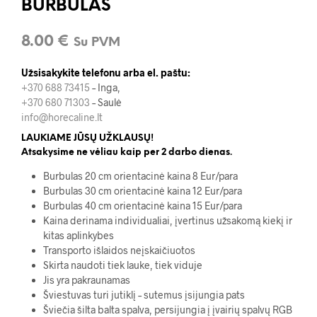
BURBULAS
8.00
€
Su PVM
Užsisakykite telefonu arba el. paštu:
+370 688 73415
– Inga,
+370 680 71303
– Saulė
info@horecaline.lt
LAUKIAME JŪSŲ UŽKLAUSŲ!
Atsakysime ne vėliau kaip per 2 darbo dienas.
Burbulas 20 cm orientacinė kaina 8 Eur/para
Burbulas 30 cm orientacinė kaina 12 Eur/para
Burbulas 40 cm orientacinė kaina 15 Eur/para
Kaina derinama individualiai, įvertinus užsakomą kiekį ir
kitas aplinkybes
Transporto išlaidos neįskaičiuotos
Skirta naudoti tiek lauke, tiek viduje
Jis yra pakraunamas
Šviestuvas turi jutiklį – sutemus įsijungia pats
Šviečia šilta balta spalva, persijungia į įvairių spalvų RGB