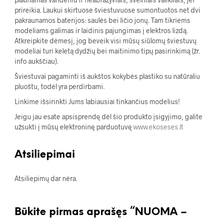
prireikia. Laukui skirtuose šviestuvuose sumontuotos net dvi
pakraunamos baterijos: saulės bei ličio jonų. Tam tikriems
modeliams galimas ir laidinis pajungimas į elektros lizdą.
Atkreipkite dėmesį, jog beveik visi mūsų siūlomų šviestuvų
modeliai turi keletą dydžių bei maitinimo tipų pasirinkimą (žr.
info aukščiau).
Šviestuvai pagaminti iš aukštos kokybės plastiko su natūraliu
pluoštu, todėl yra perdirbami.
Linkime išsirinkti Jums labiausiai tinkančius modelius!
Jeigu jau esate apsisprendę dėl šio produkto įsigyjimo, galite
užsukti į mūsų elektroninę parduotuvę
www.ekoseses.lt
Atsiliepimai
Atsiliepimų dar nėra.
Būkite pirmas aprašęs “NUOMA –