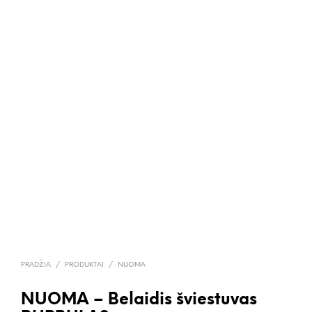
PRADŽIA
/
PRODUKTAI
/
NUOMA
NUOMA – Belaidis šviestuvas