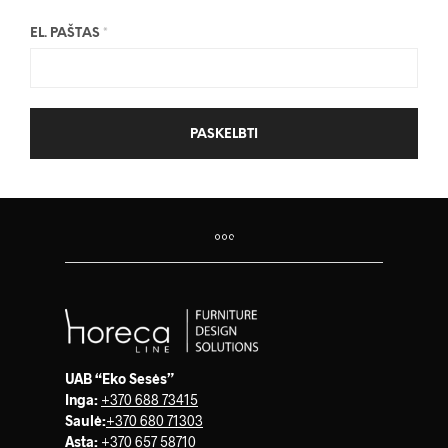
EL. PAŠTAS
*
UAB “Eko Sesės”
Inga:
+370 688 73415
Saulė
:
+370 680 71303
Asta:
+370 657 58710