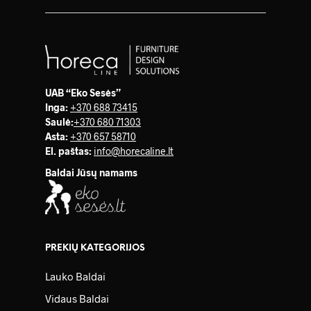
UAB “Eko Sesės”
Inga:
+370 688 73415
Saulė
:
+370 680 71303
Asta:
+370 657 58710
El. paštas:
info@horecaline.lt
Baldai Jūsų namams
PREKIŲ KATEGORIJOS
Lauko Baldai
Vidaus Baldai