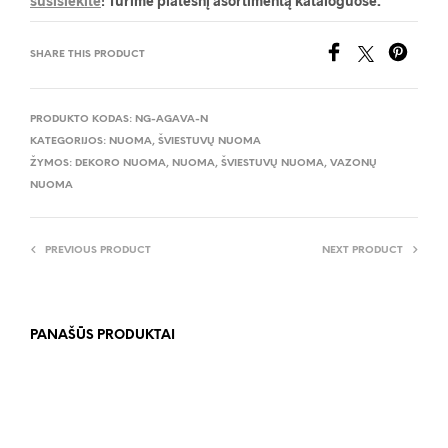
susisiekite
! Turime platesnį asortimentą kataloguose.
SHARE THIS PRODUCT
PRODUKTO KODAS:
NG-AGAVA-N
KATEGORIJOS:
NUOMA
,
ŠVIESTUVŲ NUOMA
ŽYMOS:
DEKORO NUOMA
,
NUOMA
,
ŠVIESTUVŲ NUOMA
,
VAZONŲ
NUOMA
PREVIOUS PRODUCT
NEXT PRODUCT
PANAŠŪS PRODUKTAI