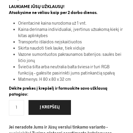
LAUKIAME JŪSŲ UŽKLAUSŲ!
Atsakysime ne vėliau kaip per 2 darbo dienas.
Orientacinė kaina nurodoma už 1 vnt.
Kaina derinama individualiai, įvertinus užsakomą kiekį ir
kitas aplinkybes
Transporto išlaidos neįskaičiuotos
Skirta naudoti tiek lauke, tiek viduje
Vazone sumontuotos pakraunamos baterijos: saulės bei
ličio jonų
Šviečia šilta arba neutralia balta šviesa ir turi RGB
funkciją – galėsite pasirinkti jums patinkančią spalvą
Matmenys: H 80 x 80 x 32 cm
Dėkite prekes į krepšelį ir formuokite savo užklausą
patogiau:
Į KREPŠELĮ
Jei neradote Jums ir Jūsų verslui tinkamo varianto -