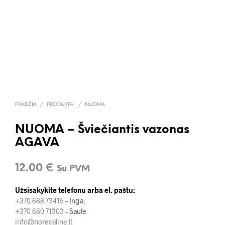
PRADŽIA
/
PRODUKTAI
/
NUOMA
NUOMA – Šviečiantis vazonas
AGAVA
12.00
€
Su PVM
Užsisakykite telefonu arba el. paštu:
+370 688 73415
– Inga,
+370 680 71303
– Saulė
info@horecaline.lt