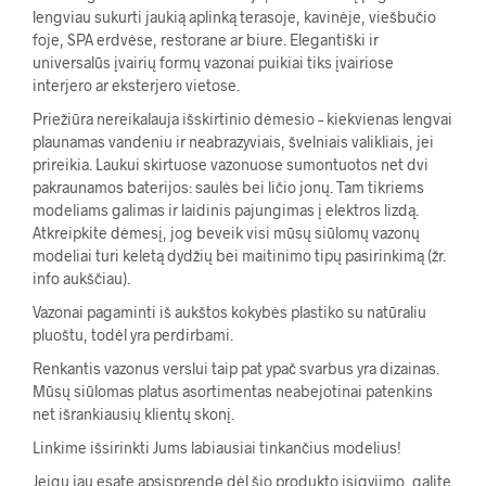
lengviau sukurti jaukią aplinką terasoje, kavinėje, viešbučio
foje, SPA erdvėse, restorane ar biure. Elegantiški ir
universalūs įvairių formų vazonai puikiai tiks įvairiose
interjero ar eksterjero vietose.
Priežiūra nereikalauja išskirtinio dėmesio – kiekvienas lengvai
plaunamas vandeniu ir neabrazyviais, švelniais valikliais, jei
prireikia. Laukui skirtuose vazonuose sumontuotos net dvi
pakraunamos baterijos: saulės bei ličio jonų. Tam tikriems
modeliams galimas ir laidinis pajungimas į elektros lizdą.
Atkreipkite dėmesį, jog beveik visi mūsų siūlomų vazonų
modeliai turi keletą dydžių bei maitinimo tipų pasirinkimą (žr.
info aukščiau).
Vazonai pagaminti iš aukštos kokybės plastiko su natūraliu
pluoštu, todėl yra perdirbami.
Renkantis vazonus verslui taip pat ypač svarbus yra dizainas.
Mūsų siūlomas platus asortimentas neabejotinai patenkins
net išrankiausių klientų skonį.
Linkime išsirinkti Jums labiausiai tinkančius modelius!
Jeigu jau esate apsisprendę dėl šio produkto įsigyjimo, galite