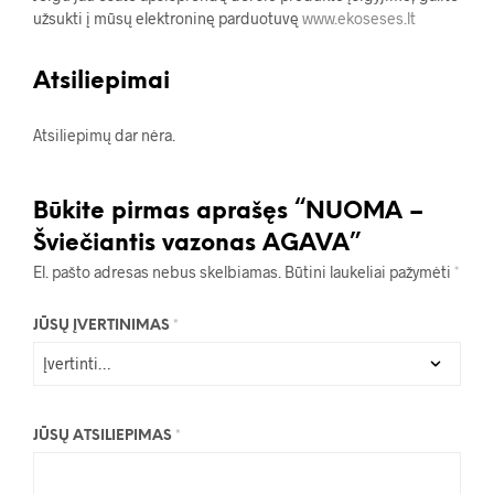
užsukti į mūsų elektroninę parduotuvę
www.ekoseses.lt
Atsiliepimai
Atsiliepimų dar nėra.
Būkite pirmas aprašęs “NUOMA –
Šviečiantis vazonas AGAVA”
El. pašto adresas nebus skelbiamas.
Būtini laukeliai pažymėti
*
JŪSŲ ĮVERTINIMAS
*
JŪSŲ ATSILIEPIMAS
*