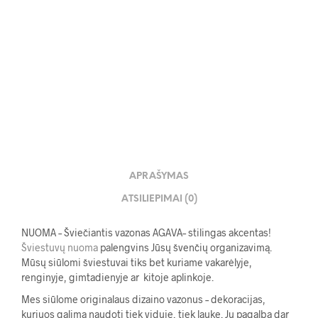
15.00
€
APRAŠYMAS
ATSILIEPIMAI (0)
NUOMA – Šviečiantis vazonas AGAVA– stilingas akcentas!
Šviestuvų nuoma
palengvins Jūsų švenčių organizavimą.
Mūsų siūlomi šviestuvai tiks bet kuriame vakarėlyje,
renginyje, gimtadienyje ar kitoje aplinkoje.
Mes siūlome originalaus dizaino vazonus – dekoracijas,
kuriuos galima naudoti tiek viduje, tiek lauke. Jų pagalba dar