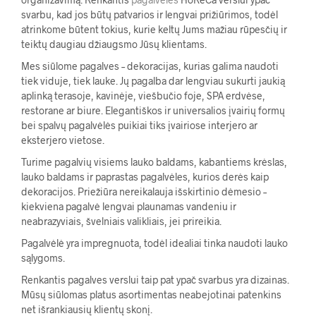
svarbu, kad jos būtų patvarios ir lengvai prižiūrimos, todėl
atrinkome būtent tokius, kurie keltų Jums mažiau rūpesčių ir
teiktų daugiau džiaugsmo Jūsų klientams.
Mes siūlome pagalves – dekoracijas, kurias galima naudoti
tiek viduje, tiek lauke. Jų pagalba dar lengviau sukurti jaukią
aplinką terasoje, kavinėje, viešbučio foje, SPA erdvėse,
restorane ar biure. Elegantiškos ir universalios įvairių formų
bei spalvų pagalvėlės puikiai tiks įvairiose interjero ar
eksterjero vietose.
Turime pagalvių visiems lauko baldams, kabantiems krėslas,
lauko baldams ir paprastas pagalvėles, kurios derės kaip
dekoracijos. Priežiūra nereikalauja išskirtinio dėmesio –
kiekviena pagalvė lengvai plaunamas vandeniu ir
neabrazyviais, švelniais valikliais, jei prireikia.
Pagalvėlė yra impregnuota, todėl idealiai tinka naudoti lauko
sąlygoms.
Renkantis pagalves verslui taip pat ypač svarbus yra dizainas.
Mūsų siūlomas platus asortimentas neabejotinai patenkins
net išrankiausių klientų skonį.