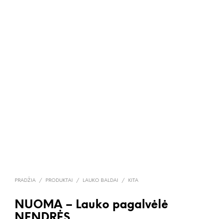
PRADŽIA
/
PRODUKTAI
/
LAUKO BALDAI
/
KITA
NUOMA – Lauko pagalvėlė
NENDRĖS