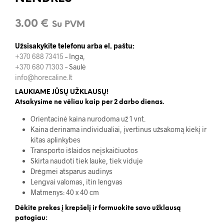
3.00
€
Su PVM
Užsisakykite telefonu arba el. paštu:
+370 688 73415
– Inga,
+370 680 71303
– Saulė
info@horecaline.lt
LAUKIAME JŪSŲ UŽKLAUSŲ!
Atsakysime ne vėliau kaip per 2 darbo dienas.
Orientacinė kaina nurodoma už 1 vnt.
Kaina derinama individualiai, įvertinus užsakomą kiekį ir
kitas aplinkybes
Transporto išlaidos neįskaičiuotos
Skirta naudoti tiek lauke, tiek viduje
Drėgmei atsparus audinys
Lengvai valomas, itin lengvas
Matmenys: 40 x 40 cm
Dėkite prekes į krepšelį ir formuokite savo užklausą
patogiau: