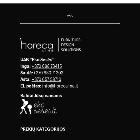
UAB “Eko Sesės”
Inga:
+370 688 73415
Saulė
:
+370 680 71303
Asta:
+370 657 58710
El. paštas:
info@horecaline.lt
Baldai Jūsų namams
PREKIŲ KATEGORIJOS