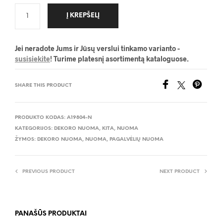
Į KREPŠELĮ
Jei neradote Jums ir Jūsų verslui tinkamo varianto -
susisiekite
! Turime platesnį asortimentą kataloguose.
SHARE THIS PRODUCT
PRODUKTO KODAS:
A19804-N
KATEGORIJOS:
DEKORO NUOMA
,
KITA
,
NUOMA
ŽYMOS:
DEKORO NUOMA
,
NUOMA
,
PAGALVĖLIŲ NUOMA
PREVIOUS PRODUCT
NEXT PRODUCT
PANAŠŪS PRODUKTAI