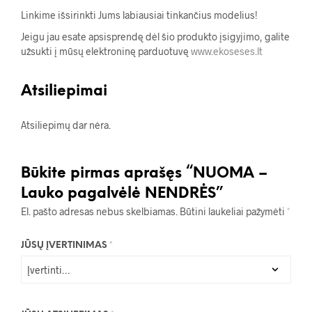
Linkime išsirinkti Jums labiausiai tinkančius modelius!
Jeigu jau esate apsisprendę dėl šio produkto įsigyjimo, galite
užsukti į mūsų elektroninę parduotuvę
www.ekoseses.lt
Atsiliepimai
Atsiliepimų dar nėra.
Būkite pirmas aprašęs “NUOMA –
Lauko pagalvėlė NENDRĖS”
El. pašto adresas nebus skelbiamas.
Būtini laukeliai pažymėti
*
JŪSŲ ĮVERTINIMAS
*